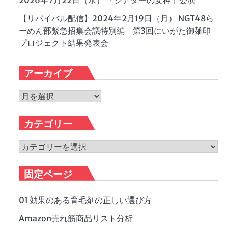
2026年7月22日（水） 「シアターの女神」公演
【リバイバル配信】2024年2月19日（月） NGT48ら
ーめん部緊急招集会議特別編 第3回にいがた御麺印
プロジェクト結果発表会
アーカイブ
ア
ー
カ
カテゴリー
イ
ブ
カ
テ
ゴ
固定ページ
リ
ー
01 効果のある育毛剤の正しい選び方
Amazon売れ筋商品リスト分析