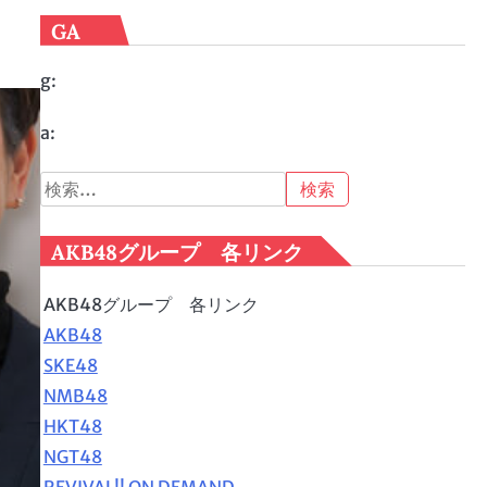
GA
g:
a:
検
索:
AKB48グループ 各リンク
AKB48グループ 各リンク
AKB48
ト
SKE48
NMB48
HKT48
NGT48
REVIVAL!! ON DEMAND