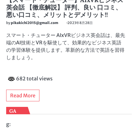
【スマート・チューター】AIxVRビジネス
英会話 【徹底解説】 評判、良い 口コミ、
悪い口コミ、メリットとデメリット!!
by
pikakichi2015@gmail.com
2023年8月28日
スマート・チューター AIxVRビジネス英会話は、最先
端のAI技術とVRを駆使して、効果的なビジネス英語
の学習体験を提供します。革新的な方法で英語を習得
しましょう。
682 total views
Read More
GA
g: