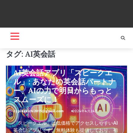
タグ:
AI英会話
スピークエル
推し商品II
AI英会話アプリ「スピークエ
ル」: あなたの英会話パートナ
ー、AIの力で明日からもっと
スムーズに！
by
pikakichi2015@gmail.com
2024年4月24日
「スピークエル」は低価格でアクセスしやすいAI
英会話アプリです。無料体験も提供しており、初