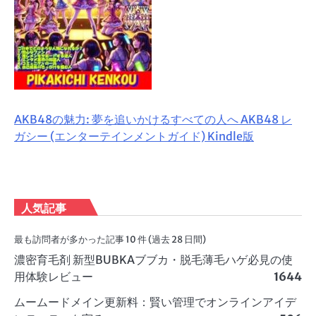
AKB48の魅力: 夢を追いかけるすべての人へ AKB48 レ
ガシー (エンターテインメントガイド) Kindle版
人気記事
最も訪問者が多かった記事 10 件 (過去 28 日間)
濃密育毛剤 新型BUBKAブブカ・脱毛薄毛ハゲ必見の使
用体験レビュー
1644
ムームードメイン更新料：賢い管理でオンラインアイデ