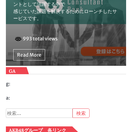
ントとして活躍する中で
感じていた課題を解決するためにローンチしたサ
ービスです。
993 total views
Read More
GA
g:
a:
検
索:
AKB48グループ 各リンク