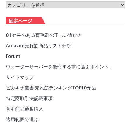
ブ
カ
テ
ゴ
固定ページ
リ
ー
01 効果のある育毛剤の正しい選び方
Amazon売れ筋商品リスト分析
Forum
ウォーターサーバーを後悔する前に選ぶポイント！
サイトマップ
ピカキチ叢書 売れ筋ランキングTOP10作品
特定商取引法記載事項
育毛商品通販購入
適用範囲で選ぶ