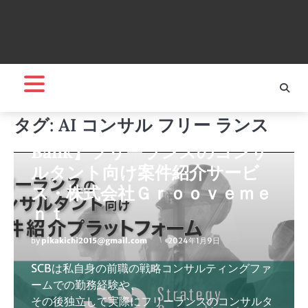
マネー・資産・副業
タグ:
AI コンサル フリー ランス
【Strategy Consultant
Bank】フリーランスのコンサ
ルタント向け案件紹介サービ
ス・株式会社Ｇｒｏｏｖｅｍｅ
ｎｔ
by
pikakichi2015@gmail.com
2024年1月9日
SCBは私自身の前職の戦略コンサルティングファ
ームでの勤務経験や、
その後独立して実際にフリーランスのコンサルタ