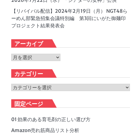
2026年7月22日（水） 「シアターの女神」公演
【リバイバル配信】2024年2月19日（月） NGT48ら
ーめん部緊急招集会議特別編 第3回にいがた御麺印
プロジェクト結果発表会
アーカイブ
ア
ー
カ
カテゴリー
イ
ブ
カ
テ
ゴ
固定ページ
リ
ー
01 効果のある育毛剤の正しい選び方
Amazon売れ筋商品リスト分析