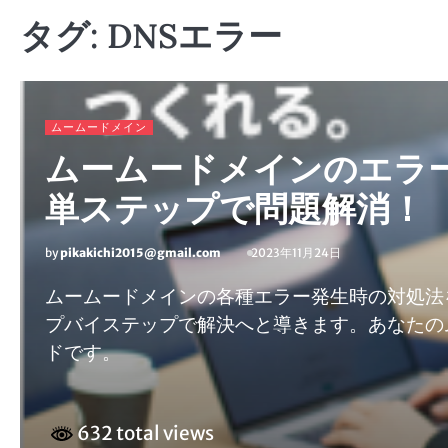
タグ:
DNSエラー
ムームードメイン
ムームードメインのエラー
単ステップで問題解消！
by
pikakichi2015@gmail.com
2023年11月24日
ムームードメインの各種エラー発生時の対処法
プバイステップで解決へと導きます。あなたの
ドです。
632 total views