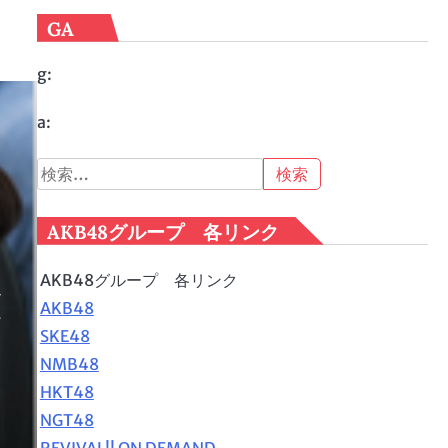
GA
g:
a:
検
索:
AKB48グループ 各リンク
AKB48グループ 各リンク
ッ
AKB48
イ
SKE48
NMB48
HKT48
NGT48
REVIVAL!! ON DEMAND