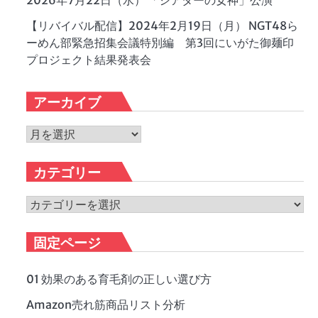
2026年7月22日（水） 「シアターの女神」公演
【リバイバル配信】2024年2月19日（月） NGT48ら
ーめん部緊急招集会議特別編 第3回にいがた御麺印
プロジェクト結果発表会
アーカイブ
ア
ー
カ
カテゴリー
イ
ブ
カ
テ
ゴ
固定ページ
リ
ー
01 効果のある育毛剤の正しい選び方
Amazon売れ筋商品リスト分析