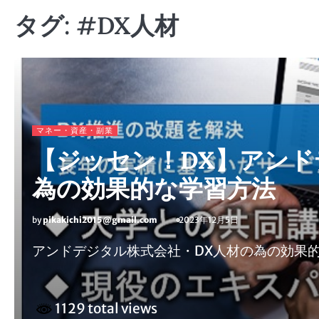
タグ:
#DX人材
マネー・資産・副業
【ジッセン！DX】アンド
為の効果的な学習方法
by
pikakichi2015@gmail.com
2023年12月5日
アンドデジタル株式会社・DX人材の為の効果
1129 total views