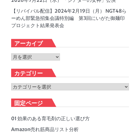
2026年7月22日（水） 「シアターの女神」公演
【リバイバル配信】2024年2月19日（月） NGT48ら
ーめん部緊急招集会議特別編 第3回にいがた御麺印
プロジェクト結果発表会
アーカイブ
ア
ー
カ
カテゴリー
イ
ブ
カ
テ
ゴ
固定ページ
リ
ー
01 効果のある育毛剤の正しい選び方
Amazon売れ筋商品リスト分析