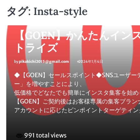
タグ:
Insta-style
マネー・資産・副業
【GOEN】かんたんイン
トライズ
by
pikakichi2015@gmail.com
2024年1月4日
◆【GOEN】セールスポイント◆SNSユーザ
ー」を増やすことにより、
低価格でどなたでも簡単にインスタ集客を始められ
【GOEN】ご契約後はお客様専属の集客プラ
アカウントに応じたピンポイントターゲティン
991 total views