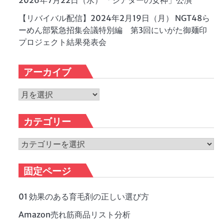
2026年7月22日（水） 「シアターの女神」公演
【リバイバル配信】2024年2月19日（月） NGT48ら
ーめん部緊急招集会議特別編 第3回にいがた御麺印
プロジェクト結果発表会
アーカイブ
ア
ー
カ
カテゴリー
イ
ブ
カ
テ
ゴ
固定ページ
リ
ー
01 効果のある育毛剤の正しい選び方
Amazon売れ筋商品リスト分析