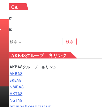
GA
g:
ス
a:
検
索:
AKB48グループ 各リンク
AKB48グループ 各リンク
AKB48
SKE48
NMB48
HKT48
NGT48
REVIVAL!! ON DEMAND