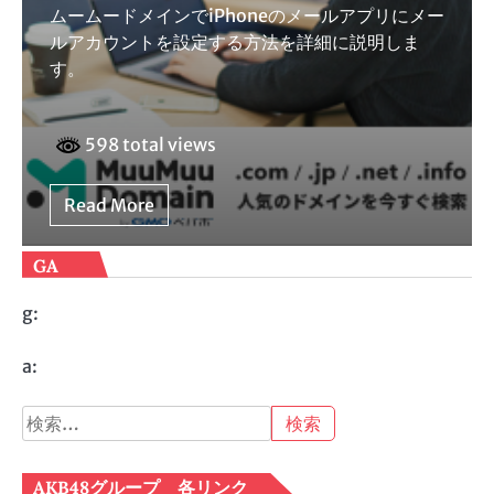
ムームードメインでiPhoneのメールアプリにメー
ルアカウントを設定する方法を詳細に説明しま
す。
598 total views
Read More
GA
g:
a:
検
索:
AKB48グループ 各リンク