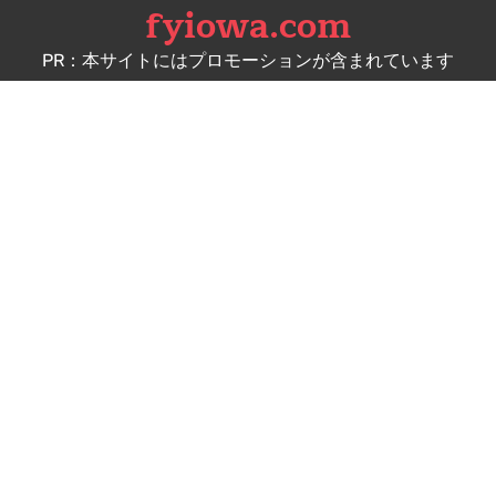
fyiowa.com
Skip
to
PR：本サイトにはプロモーションが含まれています
content