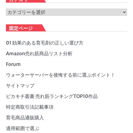
イ
ブ
カ
テ
ゴ
固定ページ
リ
ー
01 効果のある育毛剤の正しい選び方
Amazon売れ筋商品リスト分析
Forum
ウォーターサーバーを後悔する前に選ぶポイント！
サイトマップ
ピカキチ叢書 売れ筋ランキングTOP10作品
特定商取引法記載事項
育毛商品通販購入
適用範囲で選ぶ