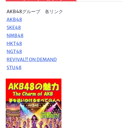
AKB48グループ 各リンク
AKB48
SKE48
NMB48
HKT48
NGT48
REVIVAL!! ON DEMAND
STU48