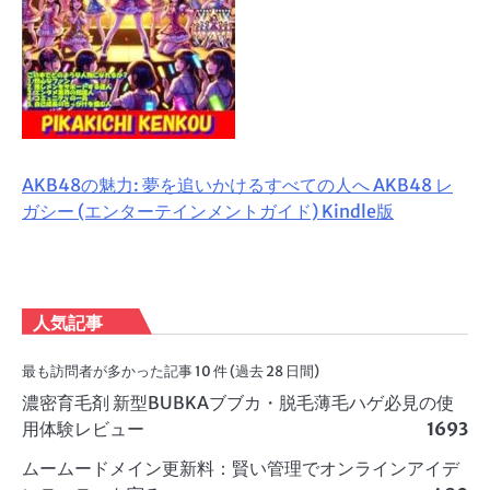
AKB48の魅力: 夢を追いかけるすべての人へ AKB48 レ
ガシー (エンターテインメントガイド) Kindle版
人気記事
最も訪問者が多かった記事 10 件 (過去 28 日間)
濃密育毛剤 新型BUBKAブブカ・脱毛薄毛ハゲ必見の使
用体験レビュー
1693
ムームードメイン更新料：賢い管理でオンラインアイデ