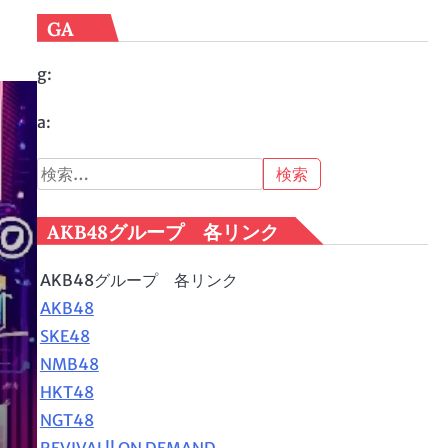
GA
g:
a:
検
索:
AKB48グループ 各リンク
AKB48グループ 各リンク
AKB48
SKE48
NMB48
HKT48
NGT48
REVIVAL!! ON DEMAND