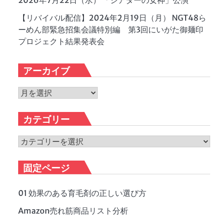
2026年7月22日（水） 「シアターの女神」公演
【リバイバル配信】2024年2月19日（月） NGT48ら
ーめん部緊急招集会議特別編 第3回にいがた御麺印
プロジェクト結果発表会
アーカイブ
ア
ー
カ
カテゴリー
イ
ブ
カ
テ
ゴ
固定ページ
リ
ー
01 効果のある育毛剤の正しい選び方
Amazon売れ筋商品リスト分析