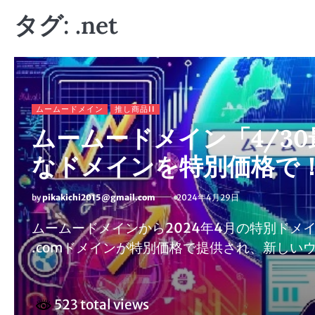
タグ:
.net
ムームードメイン
推し商品II
ムームードメイン「4/3
なドメインを特別価格で
by
pikakichi2015@gmail.com
2024年4月29日
ムームードメインから2024年4月の特別ドメイン価格をお知
.comドメインが特別価格で提供され、新しい
523 total views