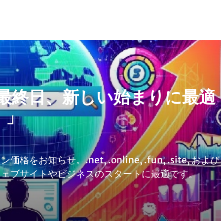
0最終日、新しい始まりに最適
！」
らせ。.net, .online, .fun, .site, および
ウェブサイトやビジネスのスタートに最適です。