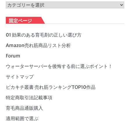
ブ
カ
テ
ゴ
固定ページ
リ
ー
01 効果のある育毛剤の正しい選び方
Amazon売れ筋商品リスト分析
Forum
ウォーターサーバーを後悔する前に選ぶポイント！
サイトマップ
ピカキチ叢書 売れ筋ランキングTOP10作品
特定商取引法記載事項
育毛商品通販購入
適用範囲で選ぶ