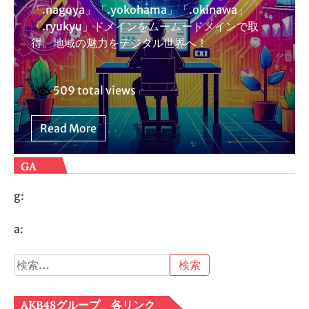
「.nagoya」「.yokohama」「.okinawa」
「.ryukyu」ドメインをムームードメインで取
得。地域の魅力をデジタル世界へ！
509 total views
Read More
GA
g:
a:
検
索:
AKB48グループ 各リンク