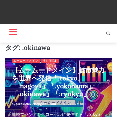
タグ:
.okinawa
ムームードメイン
推し商品II
【ムームードメイン】都市魅力
を世界へ発信「.tokyo」
「.nagoya」「.yokohama」
「.okinawa」「.ryukyu」
by
pikakichi2015@gmail.com
2024年4月30日
地域ブランドをグローバルに発信する「.tokyo」