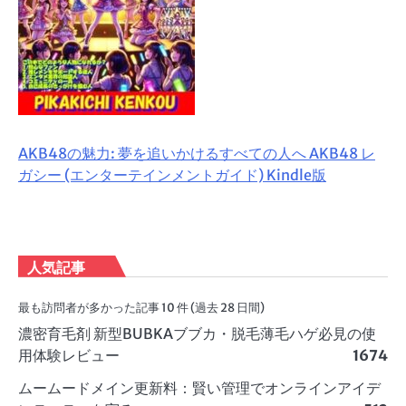
AKB48の魅力: 夢を追いかけるすべての人へ AKB48 レ
ガシー (エンターテインメントガイド) Kindle版
人気記事
最も訪問者が多かった記事 10 件 (過去 28 日間)
濃密育毛剤 新型BUBKAブブカ・脱毛薄毛ハゲ必見の使
用体験レビュー
1674
ムームードメイン更新料：賢い管理でオンラインアイデ