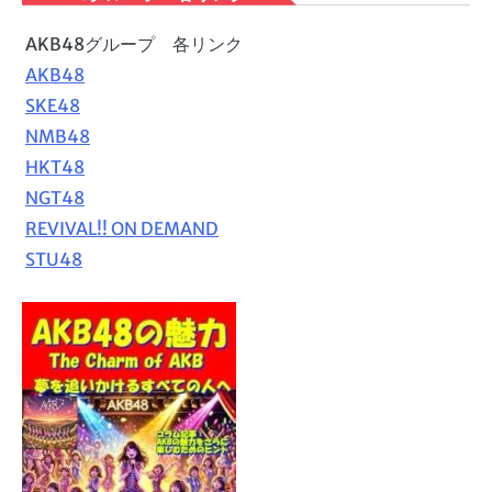
AKB48グループ 各リンク
AKB48
SKE48
NMB48
HKT48
NGT48
REVIVAL!! ON DEMAND
STU48