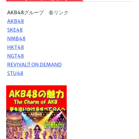
AKB48グループ 各リンク
AKB48
SKE48
NMB48
HKT48
NGT48
REVIVAL!! ON DEMAND
STU48