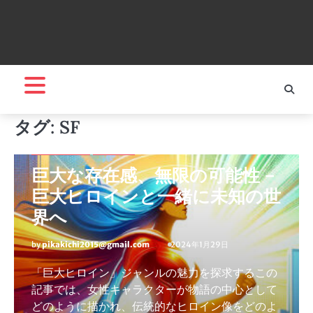
タグ:
SF
巨大ヒロイン
推し商品
巨大な存在感、無限の可能性 –
巨大ヒロインと一緒に未知の世
界へ
by
pikakichi2015@gmail.com
2024年1月29日
「巨大ヒロイン」ジャンルの魅力を探求するこの
記事では、女性キャラクターが物語の中心として
どのように描かれ、伝統的なヒロイン像をどのよ