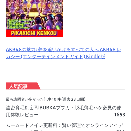
AKB48の魅力: 夢を追いかけるすべての人へ AKB48 レ
ガシー (エンターテインメントガイド) Kindle版
人気記事
最も訪問者が多かった記事 10 件 (過去 28 日間)
濃密育毛剤 新型BUBKAブブカ・脱毛薄毛ハゲ必見の使
用体験レビュー
1653
ムームードメイン更新料：賢い管理でオンラインアイデ