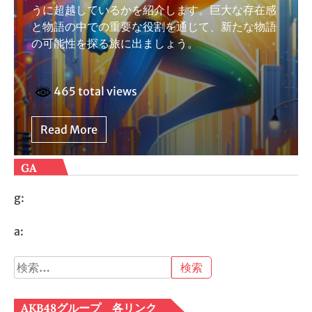
うに超越しているかを紹介します。巨大な存在感
と物語の中での重要な役割を通じて、新たな物語
の可能性を探る旅に出ましょう。
465 total views
Read More
GA
g:
a:
検
索:
AKB48グループ 各リンク