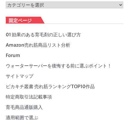
ブ
カ
テ
ゴ
固定ページ
リ
ー
01 効果のある育毛剤の正しい選び方
Amazon売れ筋商品リスト分析
Forum
ウォーターサーバーを後悔する前に選ぶポイント！
サイトマップ
ピカキチ叢書 売れ筋ランキングTOP10作品
特定商取引法記載事項
育毛商品通販購入
適用範囲で選ぶ