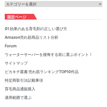
ブ
カ
テ
ゴ
固定ページ
リ
ー
01 効果のある育毛剤の正しい選び方
Amazon売れ筋商品リスト分析
Forum
ウォーターサーバーを後悔する前に選ぶポイント！
サイトマップ
ピカキチ叢書 売れ筋ランキングTOP10作品
特定商取引法記載事項
育毛商品通販購入
適用範囲で選ぶ