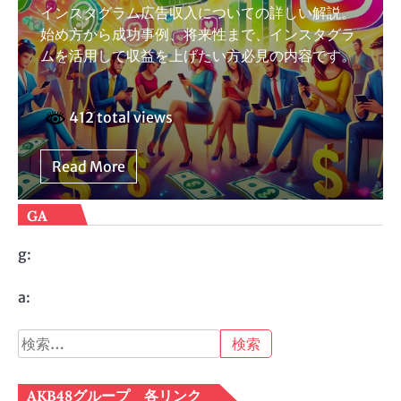
インスタグラム広告収入についての詳しい解説。
始め方から成功事例、将来性まで、インスタグラ
ムを活用して収益を上げたい方必見の内容です。
412 total views
Read More
GA
g:
a:
検
索:
AKB48グループ 各リンク