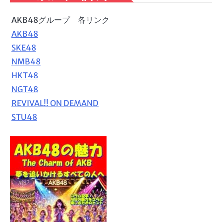
AKB48グループ 各リンク
AKB48
SKE48
NMB48
HKT48
NGT48
REVIVAL!! ON DEMAND
STU48