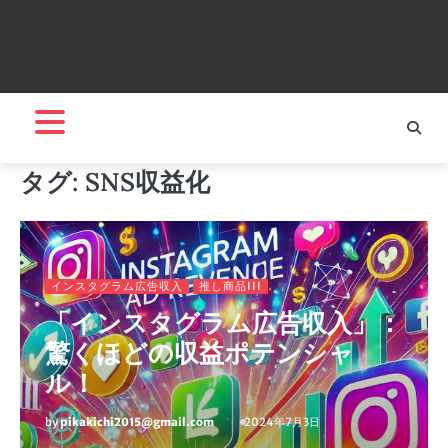
タグ:
SNS収益化
インスタグラム広告収入
推し商品III
「インスタグラム広告収入」：
驚くほどの収益ポテンシャ
ル！
by
pikakichi2015@gmail.com
2024年7月3日