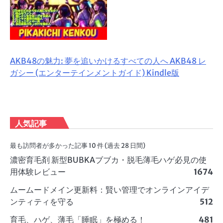
AKB48の魅力: 夢を追いかけるすべての人へ AKB48 レ
ガシー (エンターテインメントガイド) Kindle版
人気記事
最も訪問者が多かった記事 10 件 (過去 28 日間)
濃密育毛剤 新型BUBKAブブカ・脱毛薄毛ハゲ必見の使
用体験レビュー
1674
ムームードメイン更新料：賢い管理でオンラインアイデ
ンティティを守る
512
育毛、ハゲ、薄毛「睡眠」を極める！
481