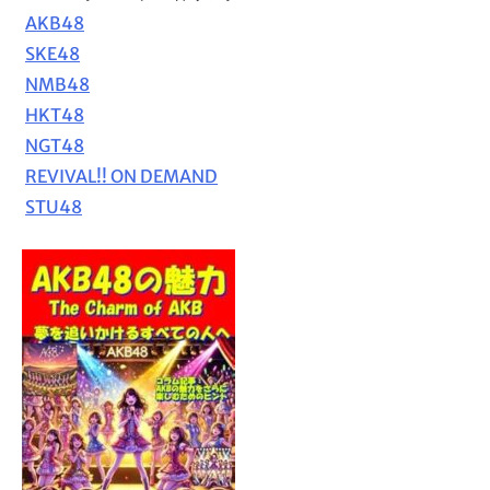
AKB48
SKE48
NMB48
HKT48
NGT48
REVIVAL!! ON DEMAND
STU48