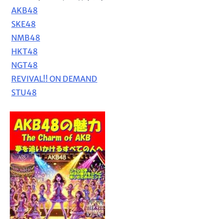
AKB48
SKE48
NMB48
HKT48
NGT48
REVIVAL!! ON DEMAND
STU48