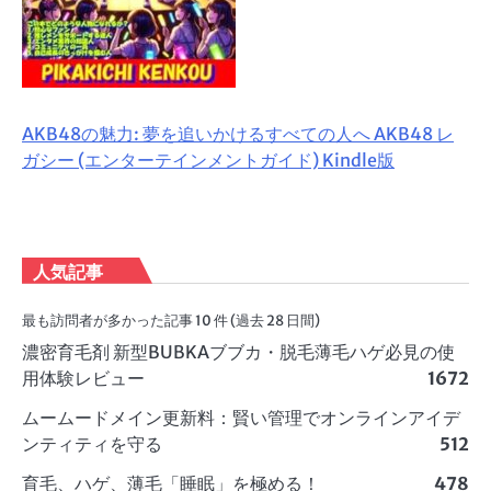
AKB48の魅力: 夢を追いかけるすべての人へ AKB48 レ
ガシー (エンターテインメントガイド) Kindle版
人気記事
最も訪問者が多かった記事 10 件 (過去 28 日間)
濃密育毛剤 新型BUBKAブブカ・脱毛薄毛ハゲ必見の使
用体験レビュー
1672
ムームードメイン更新料：賢い管理でオンラインアイデ
ンティティを守る
512
育毛、ハゲ、薄毛「睡眠」を極める！
478