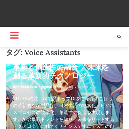
人気商品
注目AI製品トップ
タグ:
Voice Assistants
2023年の注目AI製品トップ10:
革新と創造性の融合 / 未来を
創る革新的テクノロジー
by
pikakichi2015@gmail.com
2023年12月17日
2023年の注目AI製品トップ10をご紹介！これら
の革新的なAI製品は、日常生活の簡素化、ビジネ
スプロセスの効率化、創造性の促進を実現しま
す。AIの最新トレンドを知り、未来をリードする
テクノロジーに触れるチャンスです。テスラの自