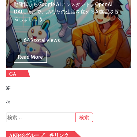
動運転からGoogle AIアシスタント、OpenAI
DALL-Eまで、あなたの生活を変えるAI製品を探
索しましょう。
643 total views
Read More
GA
g:
a:
検
索:
AKB48グループ 各リンク