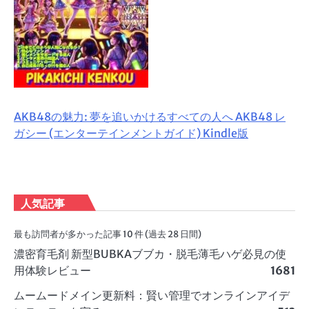
AKB48の魅力: 夢を追いかけるすべての人へ AKB48 レ
ガシー (エンターテインメントガイド) Kindle版
人気記事
最も訪問者が多かった記事 10 件 (過去 28 日間)
濃密育毛剤 新型BUBKAブブカ・脱毛薄毛ハゲ必見の使
用体験レビュー
1681
ムームードメイン更新料：賢い管理でオンラインアイデ