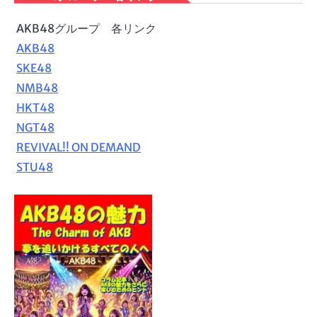
AKB48グループ 各リンク
AKB48
SKE48
NMB48
HKT48
NGT48
REVIVAL!! ON DEMAND
STU48