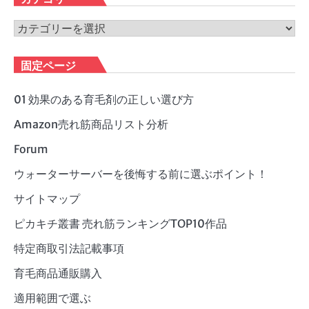
イ
ブ
カ
テ
ゴ
固定ページ
リ
ー
01 効果のある育毛剤の正しい選び方
Amazon売れ筋商品リスト分析
Forum
ウォーターサーバーを後悔する前に選ぶポイント！
サイトマップ
ピカキチ叢書 売れ筋ランキングTOP10作品
特定商取引法記載事項
育毛商品通販購入
適用範囲で選ぶ