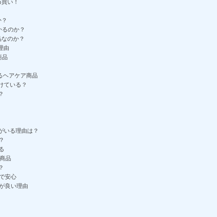
め買い！
か？
かるのか？
品なのか？
理由
商品
きるヘアケア商品
受けている？
？
人がいる理由は？
？
る
ア商品
？
ので安心
方が良い理由