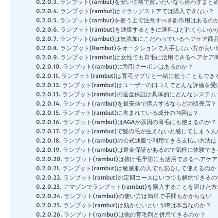
ランブット(rambut)を安い価格で買いたいなら迷わずまと
ランブット(rambut)はドラッグストアでは購入できない？
ランブット(rambut)を使う上で注意すべき副作用はあるの
ランブット(rambut)を通販するときに送料はどれくらいか
ランブット(rambut)は無添加にこだわっているヘアケア商
ランブット(Rambut)をオークションで入手しない方が良い
ランブット(rambut)は女性でも育毛に活用できるヘアケア
ランブット(rambut)に割引クーポンはあるのか？
ランブット(rambut)は育毛サプリと一緒に使うこともで
ランブット(rambut)はユーザーの口コミでどんな評価を
ランブット(rambut)の返金保証は具体的にどんなシステム
ランブット(rambut)を最安値で購入するならどの販売店？
ランブット(rambut)に含まれている成分の内容は？
ランブット(rambut)はAGAが原因の薄毛にも使えるのか？
ランブット(rambut)で髪の毛が生えないと感じてしまう
ランブット(rambut)の公式通販で利用できる支払い方法は
ランブット(rambut)は返金保証があるので気軽に体験でき
ランブット(rambut)は抜け毛予防にも活用できるヘアケ
ランブット(rambut)は敏感肌の人でも安心して使えるのか
ランブット(rambut)の定期コースはいつでも解約できる
アマゾンでランブット(rambut)を購入することを避けた
ランブット(rambut)の使い方は簡単で手間もかからない
ランブット(rambut)は効かないという噂は本当なのか？
ランブット(rambut)は他の育毛剤と併用できるのか？