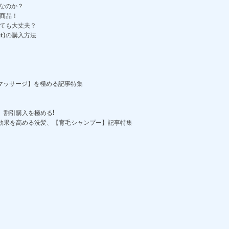
得なのか？
ア商品！
くても大丈夫？
t)の購入方法
マッサージ】を極める記事特集
、割引購入を極める!
効果を高める洗髪、【育毛シャンプー】記事特集