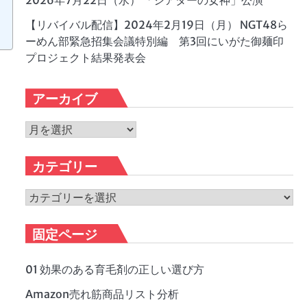
2026年7月22日（水） 「シアターの女神」公演
【リバイバル配信】2024年2月19日（月） NGT48ら
ーめん部緊急招集会議特別編 第3回にいがた御麺印
プロジェクト結果発表会
アーカイブ
ア
ー
カ
カテゴリー
イ
ブ
カ
テ
ゴ
固定ページ
リ
ー
01 効果のある育毛剤の正しい選び方
Amazon売れ筋商品リスト分析