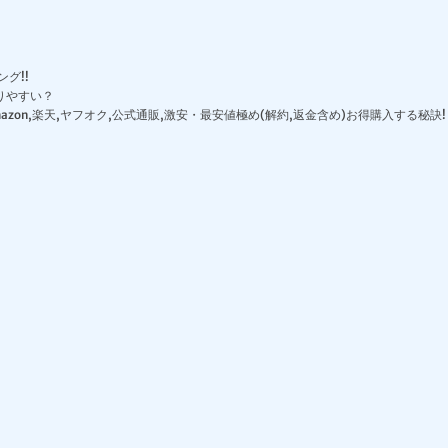
グ!!
りやすい？
zon,楽天,ヤフオク,公式通販,激安・最安値極め(解約,返金含め)お得購入する秘訣!