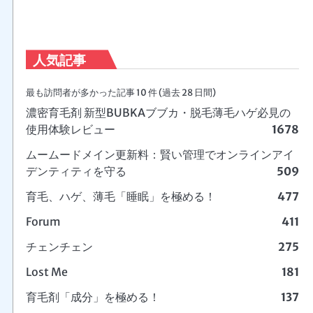
人気記事
最も訪問者が多かった記事 10 件 (過去 28 日間)
濃密育毛剤 新型BUBKAブブカ・脱毛薄毛ハゲ必見の
使用体験レビュー
1678
ムームードメイン更新料：賢い管理でオンラインアイ
デンティティを守る
509
育毛、ハゲ、薄毛「睡眠」を極める！
477
Forum
411
チェンチェン
275
Lost Me
181
育毛剤「成分」を極める！
137