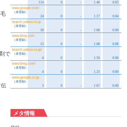
け毛
剤で
ア伝
メタ情報