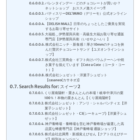
バレンタインデー・どのチョコレートが買いか？
ネットショップ おススメ激スイーツ!!
パティスリーDEL’IMMO（デリーモ）公式オンライン
ショップ
【DELISH MALL】日常のちょっとしたご褒美を実現
するお取り寄せサイト
大福処＿伊勢屋與兵衛・高級生大福お取り寄せ通販
専門店【伊勢屋與兵衛（いせやよへい）】
株式会社ニッチ・新食感！厚さ10mmのチョコを挟
んだ贅沢チョコレートサンド【ユヌオンラインショ
ップ】
株式会社三英商会・ギフト向けバウムクーヘンや焼
き菓子を揃えています【Cote a Cote（コータ・コー
ト）】
株式会社シュゼット・洋菓子シュゼット
【casaneo(カサネオ)】
Search Results for: スイーツ2
くり屋南陽軒・栗きんとんの本場！岐阜中津川の栗
100％！本物の栗きんとん【くり屋南陽軒】
株式会社シュゼット：アンリ・シャルパンティエ【洋
菓子シュゼット】
株式会社シュゼット・C3(シーキューブ)【洋菓子シュ
ゼット】
神戸養蜂場・養蜂場を営む神戸養蜂場が厳選した高
品質な蜂蜜専門店【神戸養蜂場 通販ショップ】
株式会社志満秀・新感覚えびせん【クアトロえびチー
ズ】特別キャンペーン