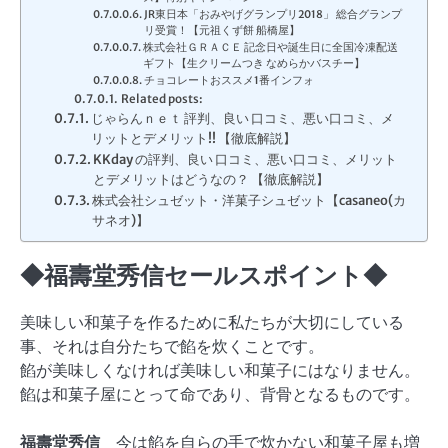
JR東日本「おみやげグランプリ2018」 総合グランプ
リ受賞！【元祖くず餅 船橋屋】
株式会社ＧＲＡＣＥ 記念日や誕生日に全国冷凍配送
ギフト【生クリームつき なめらかバスチー】
チョコレートおススメ1番インフォ
Related posts:
じゃらんｎｅｔ 評判、良い 口コミ、悪い口コミ、メ
リットとデメリット!! 【徹底解説】
KKday の評判、良い 口コミ、悪い口コミ、メリット
とデメリットはどうなの？ 【徹底解説】
株式会社シュゼット・洋菓子シュゼット【casaneo(カ
サネオ)】
◆福壽堂秀信セールスポイント◆
美味しい和菓子を作るために私たちが大切にしている
事、それは自分たちで餡を炊くことです。
餡が美味しくなければ美味しい和菓子にはなりません。
餡は和菓子屋にとって命であり、背骨となるものです。
福壽堂秀信
今は餡を自らの手で炊かない和菓子屋も増