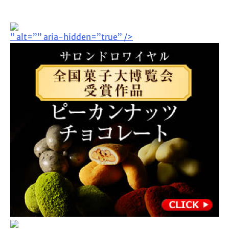
” alt=”” aria-hidden=”true” />