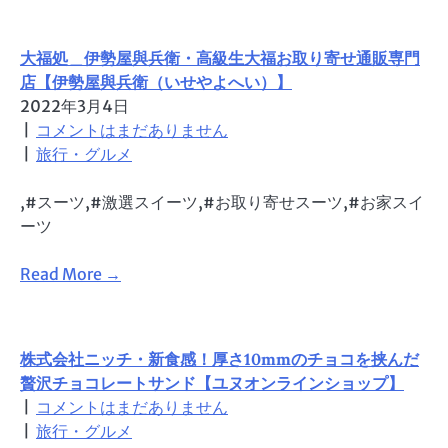
大福処＿伊勢屋與兵衛・高級生大福お取り寄せ通販専門
店【伊勢屋與兵衛（いせやよへい）】
2022年3月4日
|
コメントはまだありません
|
旅行・グルメ
,#スーツ,#激選スイーツ,#お取り寄せスーツ,#お家スイ
ーツ
Read More →
株式会社ニッチ・新食感！厚さ10mmのチョコを挟んだ
贅沢チョコレートサンド【ユヌオンラインショップ】
|
コメントはまだありません
|
旅行・グルメ