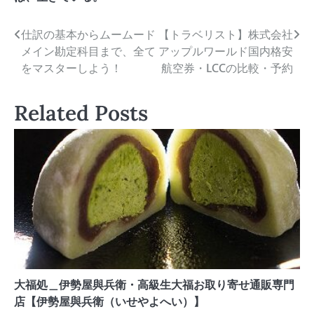
投
仕訳の基本からムームード
【トラベリスト】株式会社
メイン勘定科目まで、全て
アップルワールド国内格安
稿
をマスターしよう！
航空券・LCCの比較・予約
ナ
Related Posts
ビ
ゲ
ー
シ
ョ
ン
大福処＿伊勢屋與兵衛・高級生大福お取り寄せ通販専門
店【伊勢屋與兵衛（いせやよへい）】