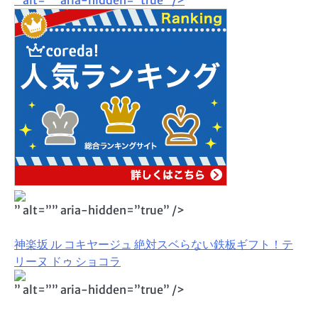
” alt=”” aria-hidden=”true” />
” alt=”” aria-hidden=”true” />
神楽坂 ル コキヤージュ 絶対スベらない鉄板ギフト！テ
リーヌ ドゥ ショコラ
” alt=”” aria-hidden=”true” />