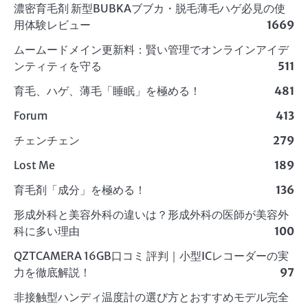
濃密育毛剤 新型BUBKAブブカ・脱毛薄毛ハゲ必見の使
用体験レビュー
1669
ムームードメイン更新料：賢い管理でオンラインアイデ
ンティティを守る
511
育毛、ハゲ、薄毛「睡眠」を極める！
481
Forum
413
チェンチェン
279
Lost Me
189
育毛剤「成分」を極める！
136
形成外科と美容外科の違いは？形成外科の医師が美容外
科に多い理由
100
QZTCAMERA 16GB口コミ 評判｜小型ICレコーダーの実
力を徹底解説！
97
非接触型ハンディ温度計の選び方とおすすめモデル完全