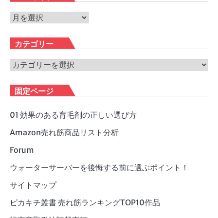
ア
ー
カ
カテゴリー
イ
ブ
カ
テ
ゴ
固定ページ
リ
ー
01 効果のある育毛剤の正しい選び方
Amazon売れ筋商品リスト分析
Forum
ウォーターサーバーを後悔する前に選ぶポイント！
サイトマップ
ピカキチ叢書 売れ筋ランキングTOP10作品