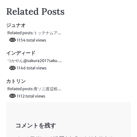
稿
Related Posts
ナ
ビ
ジュナオ
Related posts:トッテナムア…
ゲ
1154 total views
ー
インディード
シ
つかやん@sakura2017saku …
ョ
1146 total views
ン
カトリン
Related posts:青ソニ渡辺裕…
1112 total views
コメントを残す