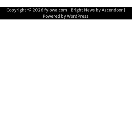
Copyright © 2026
fyiowa.com
| Bright News by
Ascendoor
|
Powered by
WordPress
.