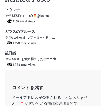
ビ
ソウマナ
ゲ
合法BESTY(もこ)
@Journe…
ー
1158 total views
シ
ガラスのブルース
ョ
音@otokwmt_b フォローする 『…
1350 total views
ン
後日談
留吉⋈C101お疲れ様でした@tomek…
1274 total views
コメントを残す
メールアドレスが公開されることはありませ
ん。
※
が付いている欄は必須項目です