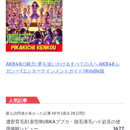
AKB48の魅力: 夢を追いかけるすべての人へ AKB48 レ
ガシー (エンターテインメントガイド) Kindle版
人気記事
最も訪問者が多かった記事 10 件 (過去 28 日間)
濃密育毛剤 新型BUBKAブブカ・脱毛薄毛ハゲ必見の使
用体験レビュー
1677