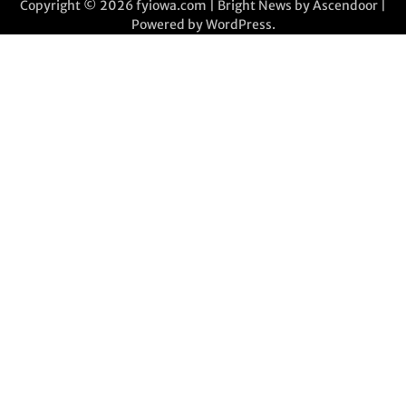
Copyright © 2026
fyiowa.com
| Bright News by
Ascendoor
|
Powered by
WordPress
.