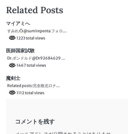
稿
Related Posts
ナ
ビ
マイアミへ
すみれ
@sumirepenta フォロ…
ゲ
1223 total views
ー
医師国家試験
シ
Dr.ボンドルド@Dr92684629 …
ョ
1467 total views
ン
魔剣士
Related posts:完全敗北ロナ…
1112 total views
コメントを残す