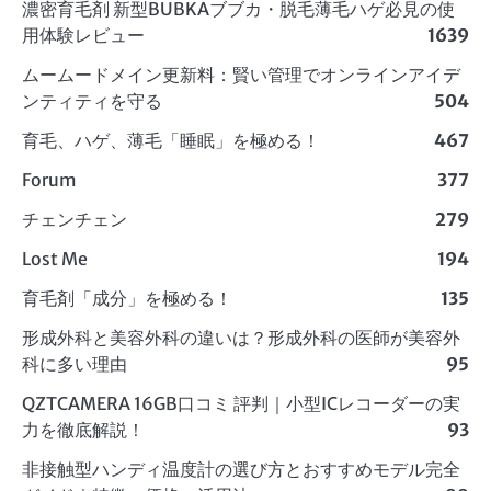
濃密育毛剤 新型BUBKAブブカ・脱毛薄毛ハゲ必見の使
用体験レビュー
1639
ムームードメイン更新料：賢い管理でオンラインアイデ
ンティティを守る
504
育毛、ハゲ、薄毛「睡眠」を極める！
467
Forum
377
チェンチェン
279
Lost Me
194
育毛剤「成分」を極める！
135
形成外科と美容外科の違いは？形成外科の医師が美容外
科に多い理由
95
QZTCAMERA 16GB口コミ 評判｜小型ICレコーダーの実
力を徹底解説！
93
非接触型ハンディ温度計の選び方とおすすめモデル完全