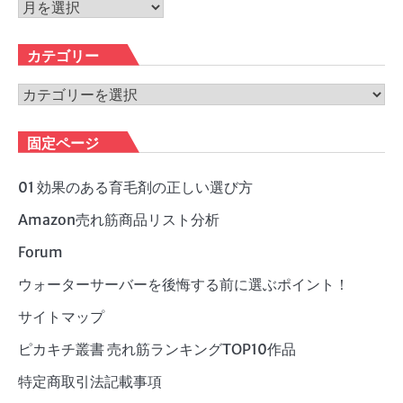
ア
ー
カ
カテゴリー
イ
ブ
カ
テ
ゴ
固定ページ
リ
ー
01 効果のある育毛剤の正しい選び方
Amazon売れ筋商品リスト分析
Forum
ウォーターサーバーを後悔する前に選ぶポイント！
サイトマップ
ピカキチ叢書 売れ筋ランキングTOP10作品
特定商取引法記載事項