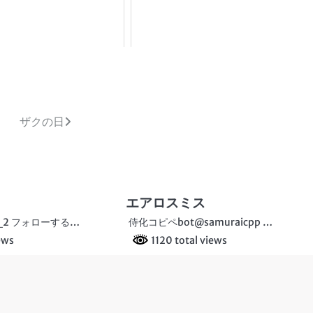
ザクの日
エアロスミス
i_2 フォローする…
侍化コピペbot@samuraicpp …
ews
1120 total views