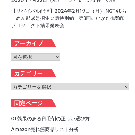
2026年7月22日（水） 「シアターの女神」公演
【リバイバル配信】2024年2月19日（月） NGT48ら
ーめん部緊急招集会議特別編 第3回にいがた御麺印
プロジェクト結果発表会
アーカイブ
ア
ー
カ
カテゴリー
イ
ブ
カ
テ
ゴ
固定ページ
リ
ー
01 効果のある育毛剤の正しい選び方
Amazon売れ筋商品リスト分析