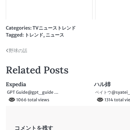
Categories:
TVニューストレンド
Tagged:
トレンド
,
ニュース
投
野球の話
稿
Related Posts
ナ
ビ
Expedia
ハル姉
ゲ
GPT Guide@gpt_guide …
ベイトウ@syate
1066 total views
1314 total vi
ー
シ
ョ
コメントを残す