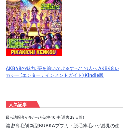
AKB48の魅力: 夢を追いかけるすべての人へ AKB48 レ
ガシー (エンターテインメントガイド) Kindle版
人気記事
最も訪問者が多かった記事 10 件 (過去 28 日間)
濃密育毛剤 新型BUBKAブブカ・脱毛薄毛ハゲ必見の使