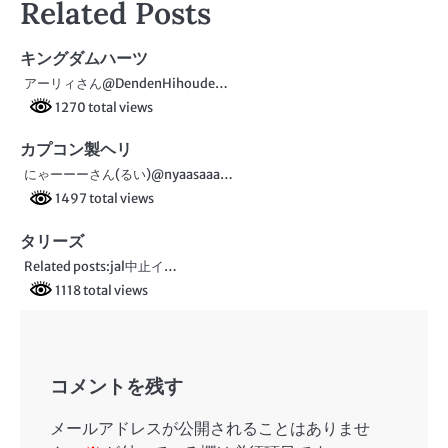
Related Posts
ナ
ビ
キングダムハーツ
アーリィさん@DendenHihoude…
ゲ
1270 total views
ー
カプコン製ヘリ
シ
にゃーーーさん(るい)@nyaasaaa…
ョ
1497 total views
ン
タリーズ
Related posts:jal中止イ…
1118 total views
コメントを残す
メールアドレスが公開されることはありませ