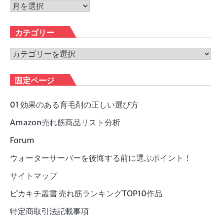
ア
ー
カ
カテゴリー
イ
ブ
カ
テ
ゴ
固定ページ
リ
ー
01 効果のある育毛剤の正しい選び方
Amazon売れ筋商品リスト分析
Forum
ウォーターサーバーを後悔する前に選ぶポイント！
サイトマップ
ピカキチ叢書 売れ筋ランキングTOP10作品
特定商取引法記載事項