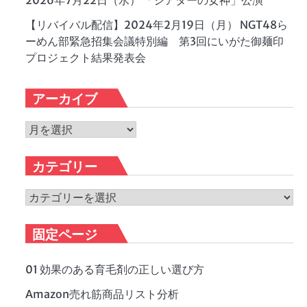
2026年7月22日（水） 「シアターの女神」公演
【リバイバル配信】2024年2月19日（月） NGT48ら
ーめん部緊急招集会議特別編 第3回にいがた御麺印
プロジェクト結果発表会
アーカイブ
ア
ー
カ
カテゴリー
イ
ブ
カ
テ
ゴ
固定ページ
リ
ー
01 効果のある育毛剤の正しい選び方
Amazon売れ筋商品リスト分析