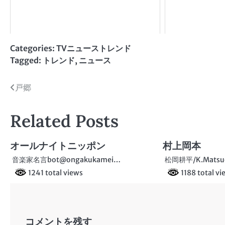
Categories:
TVニューストレンド
Tagged:
トレンド
,
ニュース
投
戸郷
稿
Related Posts
ナ
ビ
オールナイトニッポン
村上岡本
ゲ
音楽家名言bot@ongakukamei…
松岡耕平/K.Matsu
1241 total views
1188 total vi
ー
シ
ョ
コメントを残す