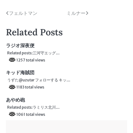
投
フェルトマン
ミルナー
稿
Related Posts
ナ
ビ
ラジオ深夜便
Related posts:三河守エッグ…
ゲ
1257 total views
ー
キッド海賊団
シ
うずた@uzutar フォローする キッ…
ョ
1183 total views
ン
あやめ砲
Related posts:ラミリス北川…
1061 total views