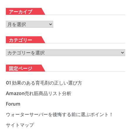
アーカイブ
ア
ー
カ
カテゴリー
イ
ブ
カ
テ
ゴ
固定ページ
リ
ー
01 効果のある育毛剤の正しい選び方
Amazon売れ筋商品リスト分析
Forum
ウォーターサーバーを後悔する前に選ぶポイント！
サイトマップ