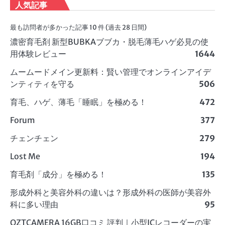
人気記事
最も訪問者が多かった記事 10 件 (過去 28 日間)
濃密育毛剤 新型BUBKAブブカ・脱毛薄毛ハゲ必見の使
用体験レビュー
1644
ムームードメイン更新料：賢い管理でオンラインアイデ
ンティティを守る
506
育毛、ハゲ、薄毛「睡眠」を極める！
472
Forum
377
チェンチェン
279
Lost Me
194
育毛剤「成分」を極める！
135
形成外科と美容外科の違いは？形成外科の医師が美容外
科に多い理由
95
QZTCAMERA 16GB口コミ 評判｜小型ICレコーダーの実