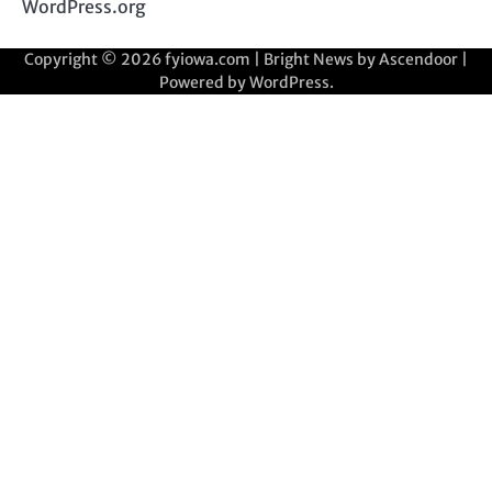
WordPress.org
Copyright © 2026
fyiowa.com
| Bright News by
Ascendoor
|
Powered by
WordPress
.