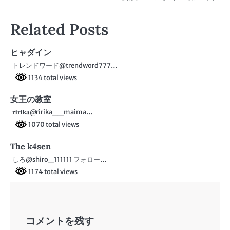
稿
ナ
Related Posts
ビ
ヒャダイン
ゲ
トレンドワード@trendword777…
ー
1134 total views
シ
女王の教室
ョ
𝐫𝐢𝐫𝐢𝐤𝐚@ririka__maima…
1070 total views
ン
The k4sen
しろ@shiro_111111 フォロー…
1174 total views
コメントを残す