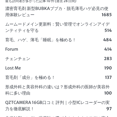
最も訪問者が多かった記事 10 件 (過去 28 日間)
濃密育毛剤 新型BUBKAブブカ・脱毛薄毛ハゲ必見の使
用体験レビュー
1685
ムームードメイン更新料：賢い管理でオンラインアイデ
ンティティを守る
514
育毛、ハゲ、薄毛「睡眠」を極める！
484
Forum
414
チェンチェン
283
Lost Me
190
育毛剤「成分」を極める！
137
形成外科と美容外科の違いは？形成外科の医師が美容外
科に多い理由
100
QZTCAMERA 16GB口コミ 評判｜小型ICレコーダーの実
力を徹底解説！
97