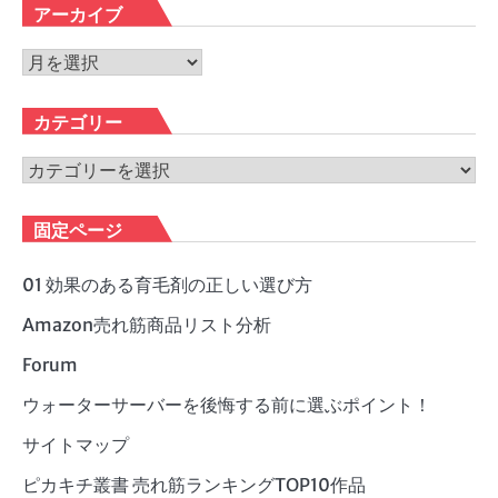
アーカイブ
ア
ー
カ
カテゴリー
イ
ブ
カ
テ
ゴ
固定ページ
リ
ー
01 効果のある育毛剤の正しい選び方
Amazon売れ筋商品リスト分析
Forum
ウォーターサーバーを後悔する前に選ぶポイント！
サイトマップ
ピカキチ叢書 売れ筋ランキングTOP10作品