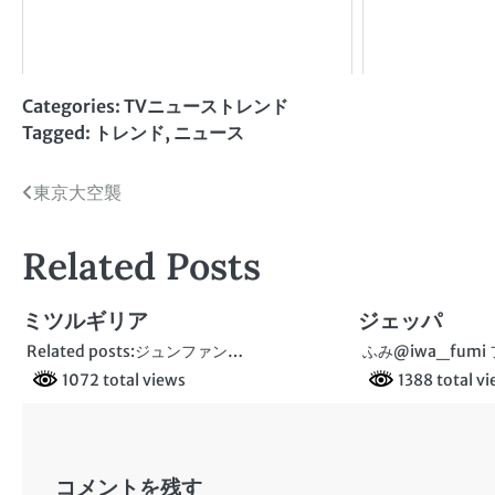
Categories:
TVニューストレンド
Tagged:
トレンド
,
ニュース
投
東京大空襲
稿
Related Posts
ナ
ビ
ミツルギリア
ジェッパ
ゲ
Related posts:ジュンファン…
ふみ@iwa_fum
1072 total views
1388 total v
ー
シ
ョ
コメントを残す