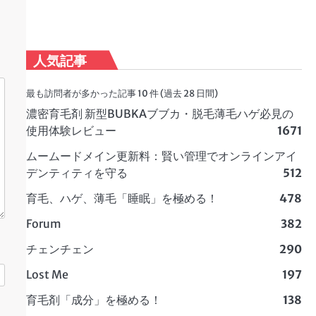
人気記事
最も訪問者が多かった記事 10 件 (過去 28 日間)
濃密育毛剤 新型BUBKAブブカ・脱毛薄毛ハゲ必見の
使用体験レビュー
1671
ムームードメイン更新料：賢い管理でオンラインアイ
デンティティを守る
512
育毛、ハゲ、薄毛「睡眠」を極める！
478
Forum
382
チェンチェン
290
Lost Me
197
育毛剤「成分」を極める！
138