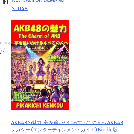
、個
STU48
ローする
ﾉ
AKB48の魅力: 夢を追いかけるすべての人へ AKB48
レガシー (エンターテインメントガイド) Kindle版