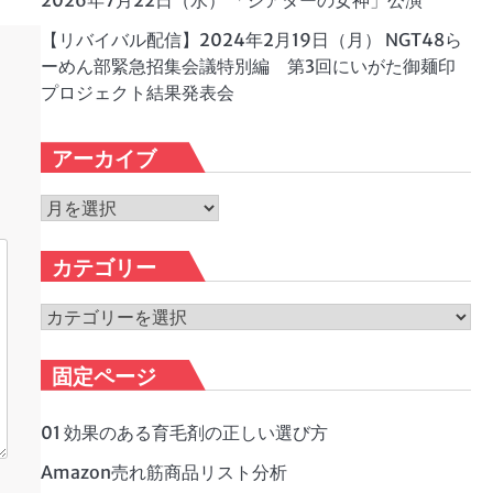
2026年7月22日（水） 「シアターの女神」公演
【リバイバル配信】2024年2月19日（月） NGT48ら
ーめん部緊急招集会議特別編 第3回にいがた御麺印
プロジェクト結果発表会
アーカイブ
ア
ー
カ
カテゴリー
イ
ブ
カ
テ
ゴ
固定ページ
リ
ー
01 効果のある育毛剤の正しい選び方
Amazon売れ筋商品リスト分析