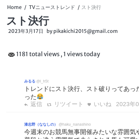
Home
TVニューストレンド
スト決行
スト決行
2023年3月17日
by
pikakichi2015@gmail.com
1181 total views
, 1 views today
みるる
@l_h5t
トレンドにスト決行、スト破りってあった
った
返信
リツイート
いいね
2023年0
漆志野（ななしの）
@haku_nanashino
今週末のお競馬無事開催みたいな雰囲気