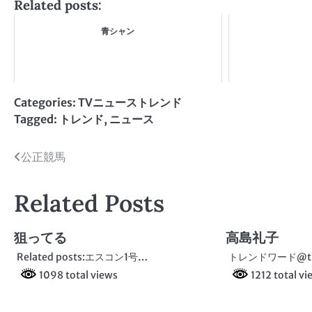
Related posts:
青シャン
Categories:
TVニューストレンド
Tagged:
トレンド
,
ニュース
投
公正競馬
稿
Related Posts
ナ
ビ
狙ってる
高島礼子
ゲ
Related posts:エスコン1号…
トレンドワード@tre
1098 total views
1212 total vi
ー
シ