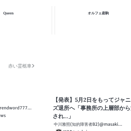
Queen
オルフェ産駒
赤い霊柩車
【発表】5月2日をもってジャ
ズ退所へ「事務所の上層部から
ndword777…
され…」
ews
中川雅照(知的障害者B2)@masaki…