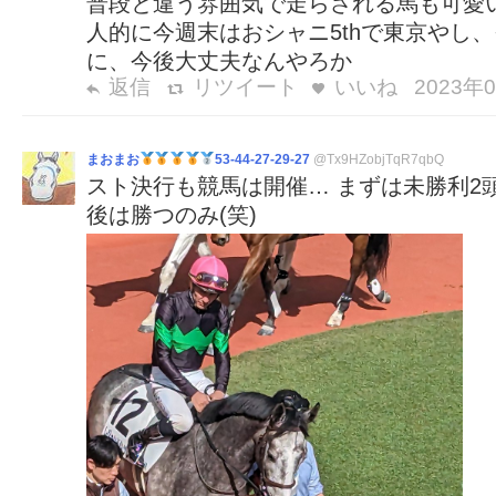
普段と違う雰囲気で走らされる馬も可愛
人的に今週末はおシャニ5thで東京やし
に、今後大丈夫なんやろか
返信
リツイート
いいね
2023年0
まおまお
53-44-27-29-27
@Tx9HZobjTqR7qbQ
スト決行も競馬は開催… まずは未勝利2頭
後は勝つのみ(笑)