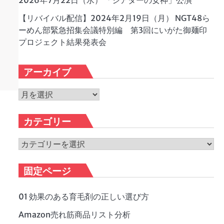
2026年7月22日（水） 「シアターの女神」公演
【リバイバル配信】2024年2月19日（月） NGT48ら
ーめん部緊急招集会議特別編 第3回にいがた御麺印
プロジェクト結果発表会
アーカイブ
ア
ー
カ
カテゴリー
イ
ブ
カ
テ
ゴ
固定ページ
リ
ー
01 効果のある育毛剤の正しい選び方
Amazon売れ筋商品リスト分析