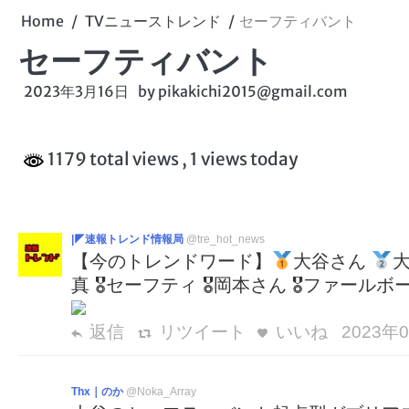
Home
TVニューストレンド
セーフティバント
セーフティバント
2023年3月16日
by
pikakichi2015@gmail.com
1179 total views
, 1 views today
|◤速報トレンド情報局
@tre_hot_news
【今のトレンドワード】
大谷さん
真 🎖セーフティ 🎖岡本さん 🎖ファールボ
返信
リツイート
いいね
2023年0
Thx｜のか
@Noka_Array