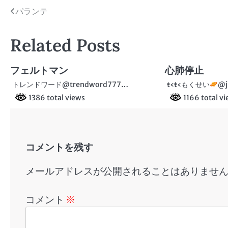
投
パランテ
稿
Related Posts
ナ
ビ
フェルトマン
心肺停止
ゲ
トレンドワード@trendword777…
ŧ‹ŧ‹もくせい
@j
1386 total views
1166 total v
ー
シ
ョ
コメントを残す
ン
メールアドレスが公開されることはありませ
コメント
※