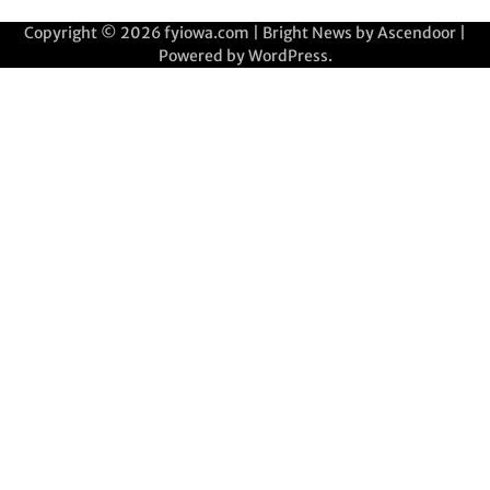
Copyright © 2026
fyiowa.com
| Bright News by
Ascendoor
|
Powered by
WordPress
.