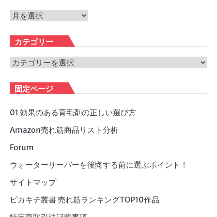
ア
ー
カ
カテゴリー
イ
ブ
カ
テ
ゴ
固定ページ
リ
ー
01 効果のある育毛剤の正しい選び方
Amazon売れ筋商品リスト分析
Forum
ウォーターサーバーを後悔する前に選ぶポイント！
サイトマップ
ピカキチ叢書 売れ筋ランキングTOP10作品
特定商取引法記載事項