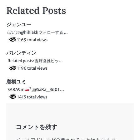
稿
Related Posts
ナ
ビ
ジェンユー
ぽいｯｯ@hihiakk フォローする …
ゲ
1169 total views
ー
バレンティン
シ
Related posts:吉野凌雅ビッ…
ョ
1196 total views
ン
唐橋ユミ
SARA9m
³₃@SaRa_3601 …
1415 total views
コメントを残す