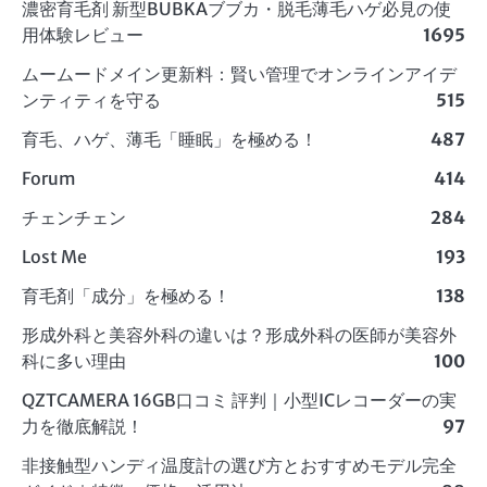
濃密育毛剤 新型BUBKAブブカ・脱毛薄毛ハゲ必見の使
用体験レビュー
1695
ムームードメイン更新料：賢い管理でオンラインアイデ
ンティティを守る
515
育毛、ハゲ、薄毛「睡眠」を極める！
487
Forum
414
チェンチェン
284
Lost Me
193
育毛剤「成分」を極める！
138
形成外科と美容外科の違いは？形成外科の医師が美容外
科に多い理由
100
QZTCAMERA 16GB口コミ 評判｜小型ICレコーダーの実
力を徹底解説！
97
非接触型ハンディ温度計の選び方とおすすめモデル完全