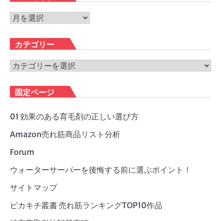
ア
ー
カ
カテゴリー
イ
ブ
カ
テ
ゴ
固定ページ
リ
ー
01 効果のある育毛剤の正しい選び方
Amazon売れ筋商品リスト分析
Forum
ウォーターサーバーを後悔する前に選ぶポイント！
サイトマップ
ピカキチ叢書 売れ筋ランキングTOP10作品