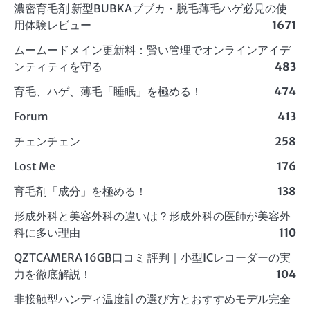
濃密育毛剤 新型BUBKAブブカ・脱毛薄毛ハゲ必見の使
用体験レビュー
1671
ムームードメイン更新料：賢い管理でオンラインアイデ
ンティティを守る
483
育毛、ハゲ、薄毛「睡眠」を極める！
474
Forum
413
チェンチェン
258
Lost Me
176
育毛剤「成分」を極める！
138
形成外科と美容外科の違いは？形成外科の医師が美容外
科に多い理由
110
QZTCAMERA 16GB口コミ 評判｜小型ICレコーダーの実
力を徹底解説！
104
非接触型ハンディ温度計の選び方とおすすめモデル完全