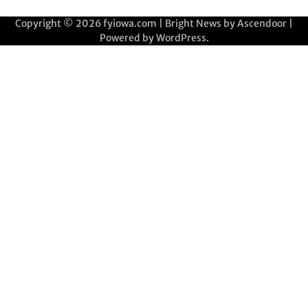
Copyright © 2026
fyiowa.com
| Bright News by
Ascendoor
|
Powered by
WordPress
.