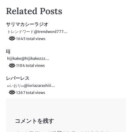
稿
Related Posts
ナ
ビ
サリマカシーラジオ
トレンドワード@trendword777…
ゲ
1645 total views
ー
iij
シ
hijikake@hijikakezzz…
ョ
1104 total views
ン
レバーレス
ωいおりω@ioriazarashiii…
1267 total views
コメントを残す