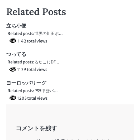
稿
Related Posts
ナ
ビ
立ち小便
Related posts:世界の川田ポ…
ゲ
1142 total views
ー
つってる
シ
Related posts:るたこじDF…
ョ
1179 total views
ン
ヨーロッパリーグ
Related posts:PS5甲斐パ…
1203 total views
コメントを残す