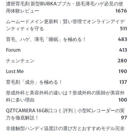
濃密育毛剤 新型BUBKAブブカ・脱毛薄毛ハゲ必見の使
用体験レビュー
1676
ムームードメイン更新料：賢い管理でオンラインアイデ
ンティティを守る
511
育毛、ハゲ、薄毛「睡眠」を極める！
483
Forum
413
チェンチェン
280
Lost Me
190
育毛剤「成分」を極める！
137
形成外科と美容外科の違いは？形成外科の医師が美容外
科に多い理由
100
QZTCAMERA 16GB口コミ 評判｜小型ICレコーダーの実
力を徹底解説！
97
非接触型ハンディ温度計の選び方とおすすめモデル完全