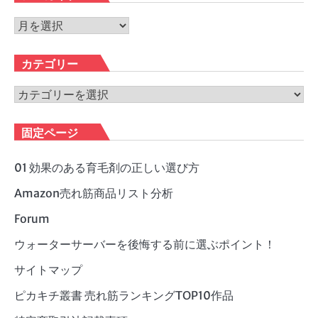
ア
ー
カ
カテゴリー
イ
ブ
カ
テ
ゴ
固定ページ
リ
ー
01 効果のある育毛剤の正しい選び方
Amazon売れ筋商品リスト分析
Forum
ウォーターサーバーを後悔する前に選ぶポイント！
サイトマップ
ピカキチ叢書 売れ筋ランキングTOP10作品