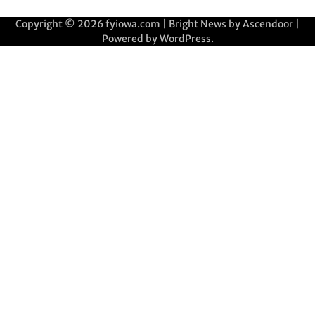
Copyright © 2026
fyiowa.com
| Bright News by
Ascendoor
|
Powered by
WordPress
.