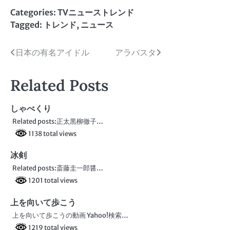
Categories:
TVニューストレンド
Tagged:
トレンド
,
ニュース
投
日本の有名アイドル
アラバスタ
稿
Related Posts
ナ
ビ
しゃべくり
Related posts:正太黒柳徹子…
ゲ
1138 total views
ー
冰剣
シ
Related posts:斎藤圭一郎醤…
ョ
1201 total views
ン
上を向いて歩こう
上を向いて歩こうの動画 Yahoo!検索…
1219 total views