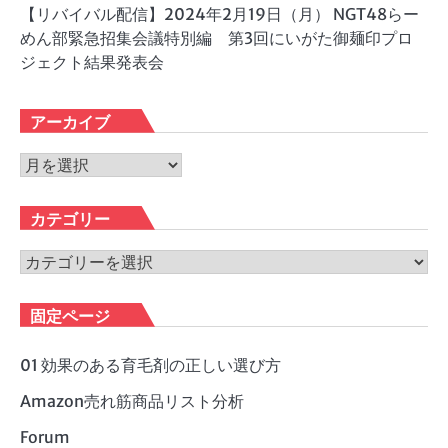
【リバイバル配信】2024年2月19日（月） NGT48らー
めん部緊急招集会議特別編 第3回にいがた御麺印プロ
ジェクト結果発表会
アーカイブ
ア
ー
カ
カテゴリー
イ
ブ
カ
テ
ゴ
固定ページ
リ
ー
01 効果のある育毛剤の正しい選び方
Amazon売れ筋商品リスト分析
Forum