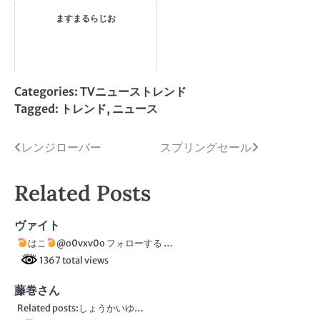
ますまるらじお
Categories:
TVニューストレンド
Tagged:
トレンド
,
ニュース
投
レンジローバー
スプリングセール
稿
Related Posts
ナ
ビ
ヴァイト
はこ
@o0vxv0o フォローする …
ゲ
1367 total views
ー
藤巻さん
シ
Related posts:しょうかいゆ…