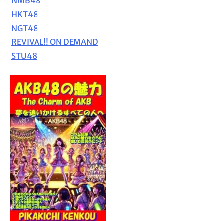
NMB48
HKT48
NGT48
REVIVAL!! ON DEMAND
STU48