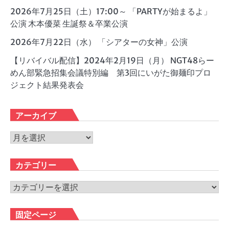
2026年7月25日（土）17:00～ 「PARTYが始まるよ」
公演 木本優菜 生誕祭＆卒業公演
2026年7月22日（水） 「シアターの女神」公演
【リバイバル配信】2024年2月19日（月） NGT48らー
めん部緊急招集会議特別編 第3回にいがた御麺印プロ
ジェクト結果発表会
アーカイブ
ア
ー
カ
カテゴリー
イ
ブ
カ
テ
ゴ
固定ページ
リ