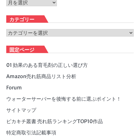
ア
ー
カ
カテゴリー
イ
ブ
カ
テ
ゴ
固定ページ
リ
ー
01 効果のある育毛剤の正しい選び方
Amazon売れ筋商品リスト分析
Forum
ウォーターサーバーを後悔する前に選ぶポイント！
サイトマップ
ピカキチ叢書 売れ筋ランキングTOP10作品
特定商取引法記載事項