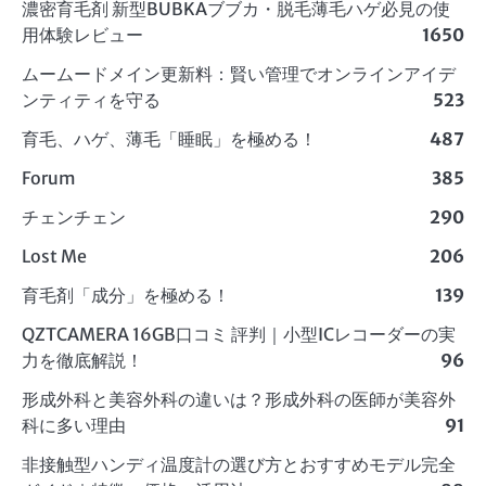
濃密育毛剤 新型BUBKAブブカ・脱毛薄毛ハゲ必見の使
用体験レビュー
1650
ムームードメイン更新料：賢い管理でオンラインアイデ
ンティティを守る
523
育毛、ハゲ、薄毛「睡眠」を極める！
487
Forum
385
チェンチェン
290
Lost Me
206
育毛剤「成分」を極める！
139
QZTCAMERA 16GB口コミ 評判｜小型ICレコーダーの実
力を徹底解説！
96
形成外科と美容外科の違いは？形成外科の医師が美容外
科に多い理由
91
非接触型ハンディ温度計の選び方とおすすめモデル完全