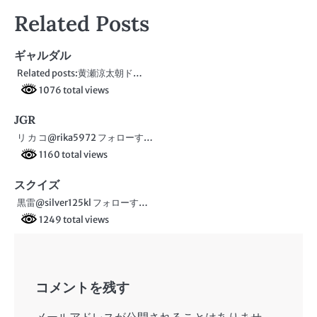
稿
Related Posts
ナ
ビ
ギャルダル
Related posts:黄瀬涼太朝ド…
ゲ
1076 total views
ー
JGR
シ
リ カ コ@rika5972 フォローす…
ョ
1160 total views
ン
スクイズ
黒雷@silver125kl フォローす…
1249 total views
コメントを残す