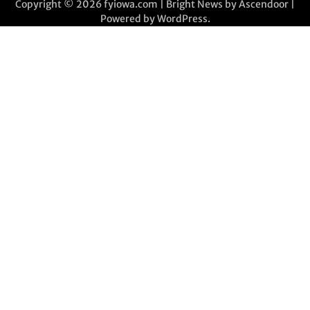
Copyright © 2026
fyiowa.com
| Bright News by
Ascendoor
|
Powered by
WordPress
.