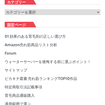
カ
カテゴリー
イ
ブ
カ
テ
ゴ
固定ページ
リ
ー
01 効果のある育毛剤の正しい選び方
Amazon売れ筋商品リスト分析
Forum
ウォーターサーバーを後悔する前に選ぶポイント！
サイトマップ
ピカキチ叢書 売れ筋ランキングTOP10作品
特定商取引法記載事項
育毛商品通販購入
適用範囲で選ぶ