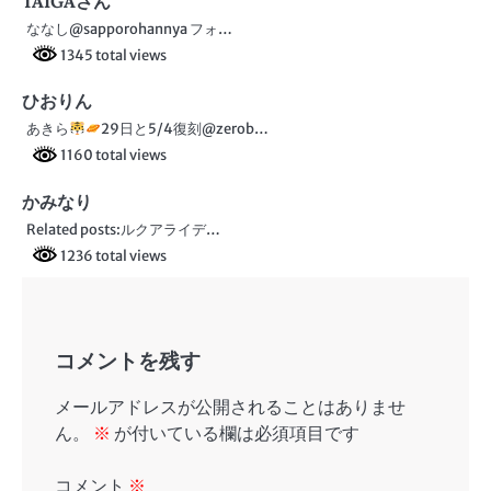
ビ
TAIGAさん
ななし@sapporohannya フォ…
ゲ
1345 total views
ー
ひおりん
シ
あきら
29日と5/4復刻@zerob…
ョ
1160 total views
ン
かみなり
Related posts:ルクアライデ…
1236 total views
コメントを残す
メールアドレスが公開されることはありませ
ん。
※
が付いている欄は必須項目です
コメント
※