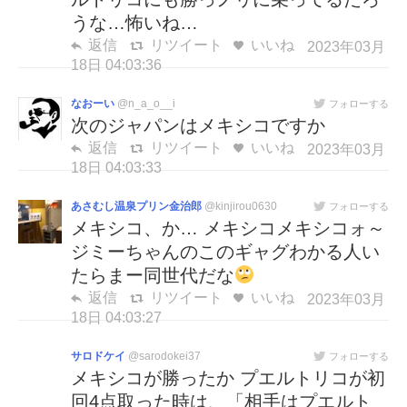
うな…怖いね…
返信
リツイート
いいね
2023年03月
18日 04:03:36
なおーい
@n_a_o__i
フォローする
次のジャパンはメキシコですか
返信
リツイート
いいね
2023年03月
18日 04:03:33
あさむし温泉プリン金治郎
@kinjirou0630
フォローする
メキシコ、か… メキシコメキシコォ～
ジミーちゃんのこのギャグわかる人い
たらまー同世代だな
返信
リツイート
いいね
2023年03月
18日 04:03:27
サロドケイ
@sarodokei37
フォローする
メキシコが勝ったか プエルトリコが初
回4点取った時は、「相手はプエルト