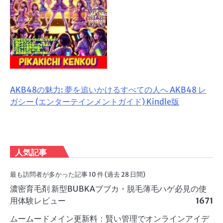
AKB48の魅力: 夢を追いかけるすべての人へ AKB48 レ
ガシー (エンターテインメントガイド) Kindle版
人気記事
最も訪問者が多かった記事 10 件 (過去 28 日間)
濃密育毛剤 新型BUBKAブブカ・脱毛薄毛ハゲ必見の使
用体験レビュー
1671
ムームードメイン更新料：賢い管理でオンラインアイデ