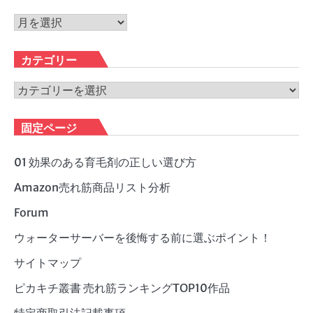
ア
ー
カ
カテゴリー
イ
ブ
カ
テ
ゴ
固定ページ
リ
ー
01 効果のある育毛剤の正しい選び方
Amazon売れ筋商品リスト分析
Forum
ウォーターサーバーを後悔する前に選ぶポイント！
サイトマップ
ピカキチ叢書 売れ筋ランキングTOP10作品
特定商取引法記載事項