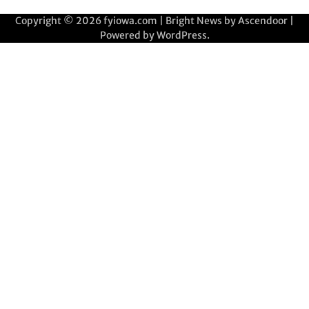
Copyright © 2026
fyiowa.com
| Bright News by
Ascendoor
|
Powered by
WordPress
.