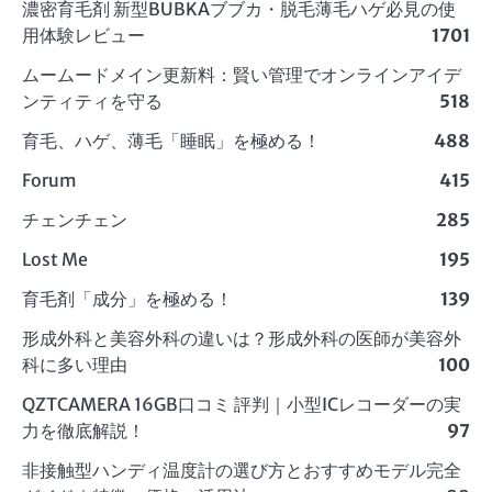
濃密育毛剤 新型BUBKAブブカ・脱毛薄毛ハゲ必見の使
用体験レビュー
1701
ムームードメイン更新料：賢い管理でオンラインアイデ
ンティティを守る
518
育毛、ハゲ、薄毛「睡眠」を極める！
488
Forum
415
チェンチェン
285
Lost Me
195
育毛剤「成分」を極める！
139
形成外科と美容外科の違いは？形成外科の医師が美容外
科に多い理由
100
QZTCAMERA 16GB口コミ 評判｜小型ICレコーダーの実
力を徹底解説！
97
非接触型ハンディ温度計の選び方とおすすめモデル完全