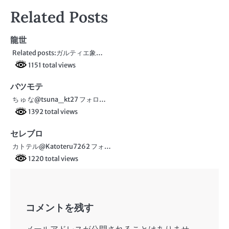
稿
Related Posts
ナ
ビ
龍世
Related posts:ガルティエ象…
ゲ
1151 total views
ー
バツモテ
シ
ち ゅ な@tsuna_kt27 フォロ…
ョ
1392 total views
ン
セレブロ
カトテル@Katoteru7262 フォ…
1220 total views
コメントを残す