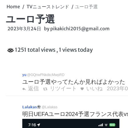
Home
TVニューストレンド
ユーロ予選
ユーロ予選
2023年3月24日
by
pikakichi2015@gmail.com
1251 total views
, 1 views today
yu
@GQnwFNkdkcMwpRD
ユーロ予選やってたんか見ればよかった
返信
リツイート
いいね
2023年0
𝗟𝗮𝗹𝗮𝗸𝗮𝘀
@LaIakas
明日UEFAユーロ2024予選フランス代