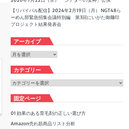
2026年7月22日（水） 「シアターの女神」公演
【リバイバル配信】2024年2月19日（月） NGT48ら
ーめん部緊急招集会議特別編 第3回にいがた御麺印
プロジェクト結果発表会
アーカイブ
ア
ー
カ
カテゴリー
イ
ブ
カ
テ
ゴ
固定ページ
リ
ー
01 効果のある育毛剤の正しい選び方
Amazon売れ筋商品リスト分析