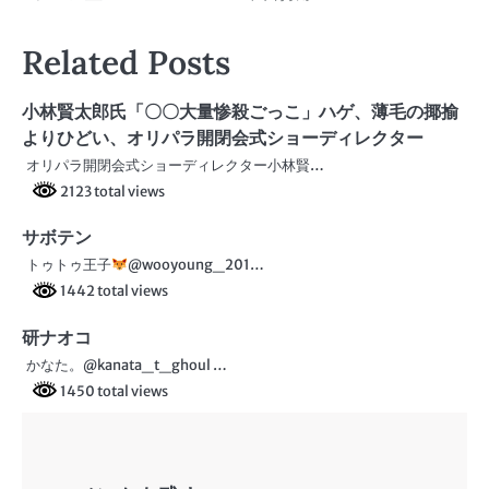
稿
Related Posts
ナ
ビ
小林賢太郎氏「〇〇大量惨殺ごっこ」ハゲ、薄毛の揶揄
よりひどい、オリパラ開閉会式ショーディレクター
ゲ
オリパラ開閉会式ショーディレクター小林賢…
ー
2123 total views
シ
サボテン
ョ
トゥトゥ王子
@wooyoung_201…
1442 total views
ン
研ナオコ
かなた。@kanata_t_ghoul …
1450 total views