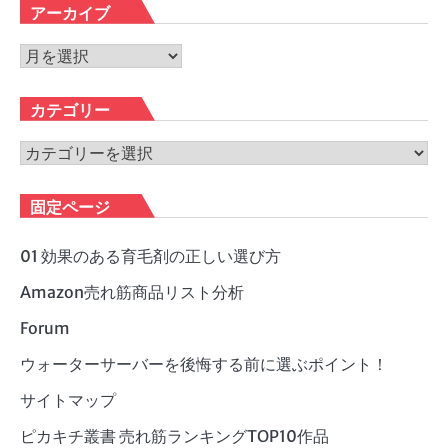
アーカイブ
ア
ー
カ
カテゴリー
イ
ブ
カ
テ
ゴ
固定ページ
リ
ー
01 効果のある育毛剤の正しい選び方
Amazon売れ筋商品リスト分析
Forum
ウォーターサーバーを後悔する前に選ぶポイント！
サイトマップ
ピカキチ叢書 売れ筋ランキングTOP10作品