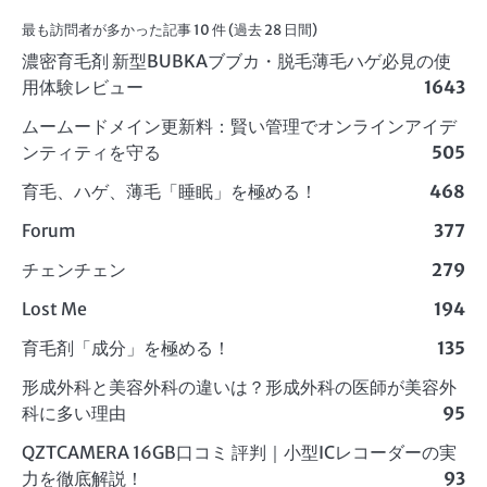
最も訪問者が多かった記事 10 件 (過去 28 日間)
濃密育毛剤 新型BUBKAブブカ・脱毛薄毛ハゲ必見の使
用体験レビュー
1643
ムームードメイン更新料：賢い管理でオンラインアイデ
ンティティを守る
505
育毛、ハゲ、薄毛「睡眠」を極める！
468
Forum
377
チェンチェン
279
Lost Me
194
育毛剤「成分」を極める！
135
形成外科と美容外科の違いは？形成外科の医師が美容外
科に多い理由
95
QZTCAMERA 16GB口コミ 評判｜小型ICレコーダーの実
力を徹底解説！
93