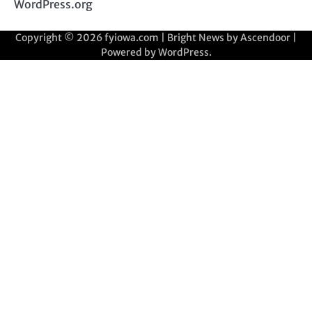
WordPress.org
Copyright © 2026
fyiowa.com
| Bright News by
Ascendoor
|
Powered by
WordPress
.