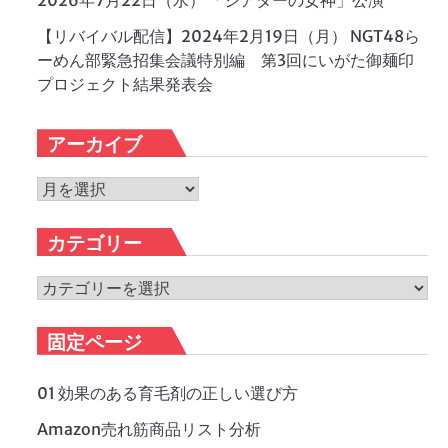
2026年7月22日（水） 「シアターの女神」公演
【リバイバル配信】2024年2月19日（月） NGT48ら
ーめん部緊急招集会議特別編 第3回にいがた御麺印
プロジェクト結果発表会
アーカイブ
ア
ー
カ
カテゴリー
イ
ブ
カ
テ
ゴ
固定ページ
リ
ー
01 効果のある育毛剤の正しい選び方
Amazon売れ筋商品リスト分析