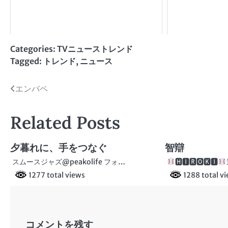
Categories:
TVニューストレンド
Tagged:
トレンド
,
ニュース
投
エンバペ
稿
Related Posts
ナ
ビ
夕暮れに、手をつなぐ
智辯
ゲ
スムースジャズ@peakolife フォ…
🅷🅸🆁🅾🅺🅸
1277 total views
1288 total v
ー
シ
ョ
コメントを残す