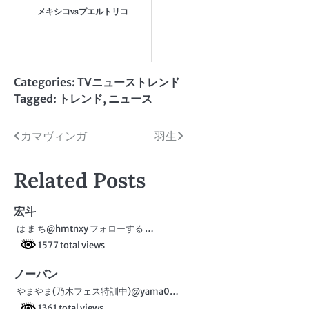
メキシコvsプエルトリコ
Categories:
TVニューストレンド
Tagged:
トレンド
,
ニュース
投
カマヴィンガ
羽生
稿
Related Posts
ナ
ビ
宏斗
は ま ち@hmtnxy フォローする …
ゲ
1577 total views
ー
ノーバン
シ
やまやま(乃木フェス特訓中)@yama0…
1361 total views