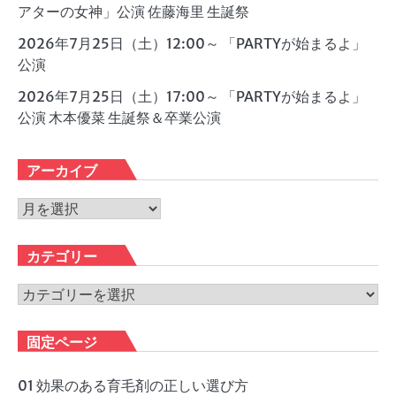
アターの女神」公演 佐藤海里 生誕祭
2026年7月25日（土）12:00～ 「PARTYが始まるよ」
公演
2026年7月25日（土）17:00～ 「PARTYが始まるよ」
公演 木本優菜 生誕祭＆卒業公演
アーカイブ
ア
ー
カ
カテゴリー
イ
ブ
カ
テ
ゴ
固定ページ
リ
ー
01 効果のある育毛剤の正しい選び方