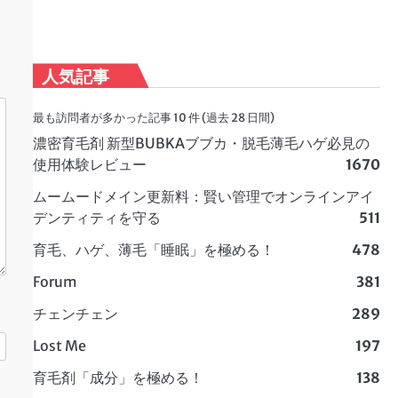
人気記事
最も訪問者が多かった記事 10 件 (過去 28 日間)
濃密育毛剤 新型BUBKAブブカ・脱毛薄毛ハゲ必見の
使用体験レビュー
1670
ムームードメイン更新料：賢い管理でオンラインアイ
デンティティを守る
511
育毛、ハゲ、薄毛「睡眠」を極める！
478
Forum
381
チェンチェン
289
Lost Me
197
育毛剤「成分」を極める！
138