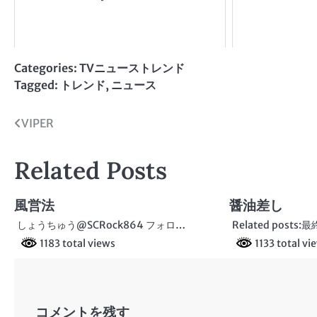
Categories:
TVニューストレンド
Tagged:
トレンド
,
ニュース
投
VIPER
稿
Related Posts
ナ
ビ
風営法
醤油差し
ゲ
しょうちゅう@SCRock864 フォロ…
Related post
1183 total views
1133 total vi
ー
シ
ョ
コメントを残す