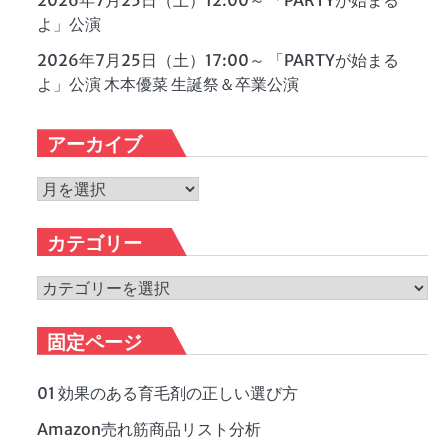
2026年7月25日（土）12:00～ 「PARTYが始まる
よ」公演
2026年7月25日（土）17:00～ 「PARTYが始まる
よ」公演 木本優菜 生誕祭＆卒業公演
アーカイブ
ア
ー
カ
カテゴリー
イ
ブ
カ
テ
ゴ
固定ページ
リ
ー
01 効果のある育毛剤の正しい選び方
Amazon売れ筋商品リスト分析