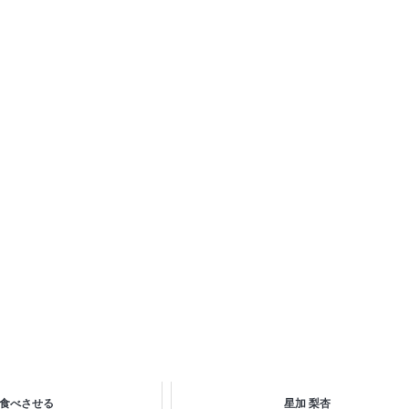
食べさせる
星加 梨杏