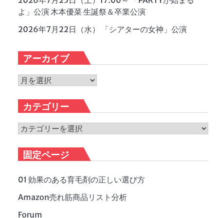
2026年7月25日（土）17:00～ 「PARTYが始まる
よ」公演 木本優菜 生誕祭＆卒業公演
2026年7月22日（水） 「シアターの女神」公演
アーカイブ
ア
ー
カ
カテゴリー
イ
ブ
カ
テ
ゴ
固定ページ
リ
ー
01 効果のある育毛剤の正しい選び方
Amazon売れ筋商品リスト分析
Forum