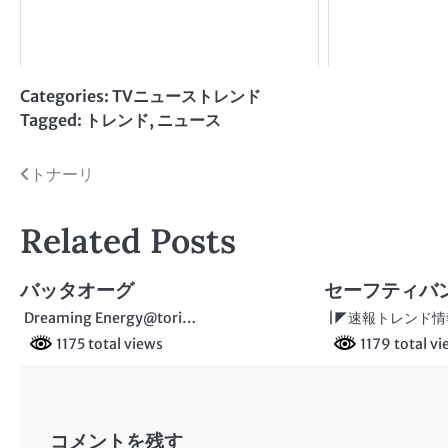
Categories:
TVニューストレンド
Tagged:
トレンド
,
ニュース
投
トナーリ
稿
Related Posts
ナ
ビ
バッタオーグ
セーフティバ
ゲ
Dreaming Energy@tori…
|◤速報トレンド情報
1175 total views
1179 total v
ー
シ
ョ
コメントを残す