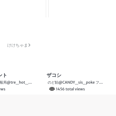
けけちゃま
ント
ザコシ
局@tre_hot_…
のど飴@CANDY_sis_poke フ…
iews
1456 total views