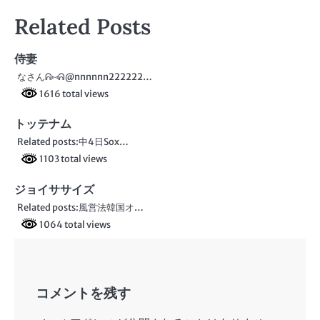
稿
Related Posts
ナ
ビ
侍妻
なさんᕱ⑅︎ᕱ@nnnnnn222222…
ゲ
1616 total views
ー
トッテナム
シ
Related posts:中4日Sox…
ョ
1103 total views
ン
ジョイササイズ
Related posts:風営法韓国オ…
1064 total views
コメントを残す