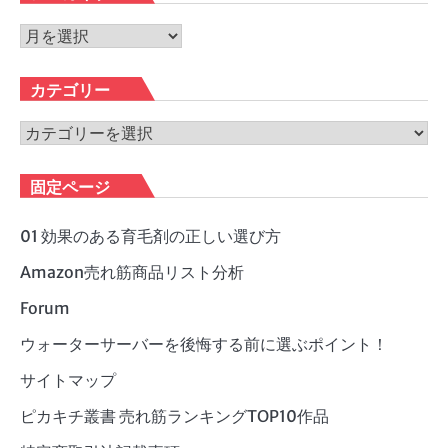
ア
ー
カ
カテゴリー
イ
ブ
カ
テ
ゴ
固定ページ
リ
ー
01 効果のある育毛剤の正しい選び方
Amazon売れ筋商品リスト分析
Forum
ウォーターサーバーを後悔する前に選ぶポイント！
サイトマップ
ピカキチ叢書 売れ筋ランキングTOP10作品