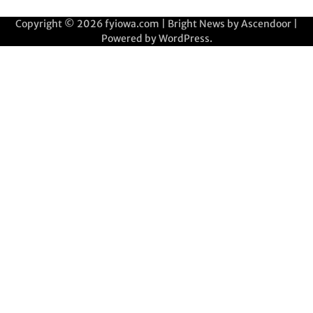
Copyright © 2026
fyiowa.com
| Bright News by
Ascendoor
|
Powered by
WordPress
.