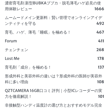
濃密育毛剤 新型BUBKAブブカ・脱毛薄毛ハゲ必見の使
用体験レビュー
1666
ムームードメイン更新料：賢い管理でオンラインアイデ
ンティティを守る
492
育毛、ハゲ、薄毛「睡眠」を極める！
467
Forum
411
チェンチェン
268
Lost Me
178
育毛剤「成分」を極める！
137
形成外科と美容外科の違いは？形成外科の医師が美容外
科に多い理由
108
QZTCAMERA 16GB口コミ 評判｜小型ICレコーダーの実
力を徹底解説！
101
非接触型ハンディ温度計の選び方とおすすめモデル完全