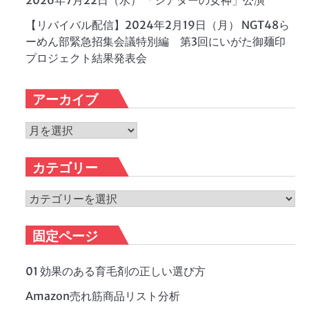
2026年7月22日（水） 「シアターの女神」公演
【リバイバル配信】2024年2月19日（月） NGT48ら
ーめん部緊急招集会議特別編 第3回にいがた御麺印
プロジェクト結果発表会
アーカイブ
ア
ー
カ
カテゴリー
イ
ブ
カ
テ
ゴ
固定ページ
リ
ー
01 効果のある育毛剤の正しい選び方
Amazon売れ筋商品リスト分析