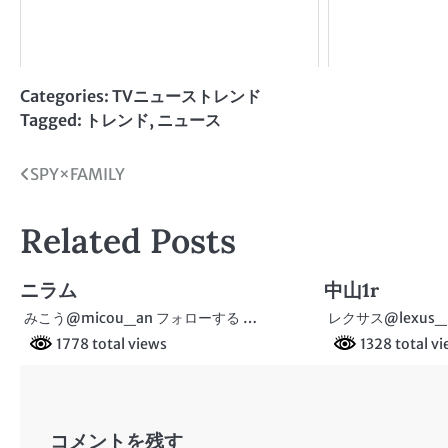
Categories:
TVニューストレンド
Tagged:
トレンド
,
ニュース
投
SPY×FAMILY
稿
Related Posts
ナ
ビ
ニラム
中山1r
ゲ
みこう@micou_an フォローする …
レクサス@lexus_
1778 total views
1328 total v
ー
シ
ョ
コメントを残す