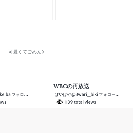
可愛くてごめん
WBCの再放送
keiba フォロ…
ぱやぱや@3wari_biki フォロー…
iews
1139 total views