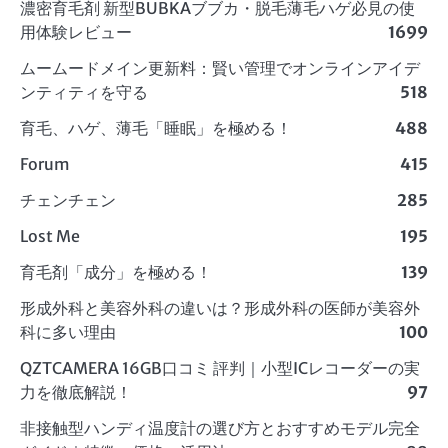
濃密育毛剤 新型BUBKAブブカ・脱毛薄毛ハゲ必見の使
用体験レビュー
1699
ムームードメイン更新料：賢い管理でオンラインアイデ
ンティティを守る
518
育毛、ハゲ、薄毛「睡眠」を極める！
488
Forum
415
チェンチェン
285
Lost Me
195
育毛剤「成分」を極める！
139
形成外科と美容外科の違いは？形成外科の医師が美容外
科に多い理由
100
QZTCAMERA 16GB口コミ 評判｜小型ICレコーダーの実
力を徹底解説！
97
非接触型ハンディ温度計の選び方とおすすめモデル完全