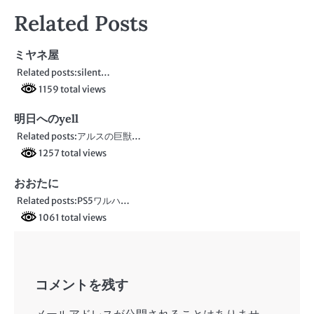
稿
Related Posts
ナ
ビ
ミヤネ屋
Related posts:silent…
ゲ
1159 total views
ー
明日へのyell
シ
Related posts:アルスの巨獣…
ョ
1257 total views
ン
おおたに
Related posts:PS5ワルハ…
1061 total views
コメントを残す