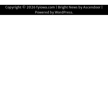
Copyright © 2026
fyiowa.com
| Bright News by
Ascendoor
|
Powered by
WordPress
.