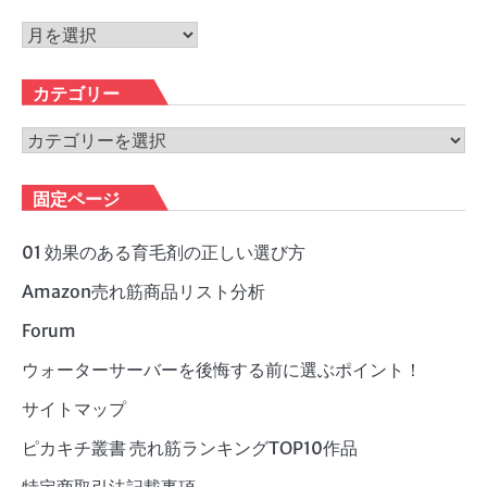
ア
ー
カ
カテゴリー
イ
ブ
カ
テ
ゴ
固定ページ
リ
ー
01 効果のある育毛剤の正しい選び方
Amazon売れ筋商品リスト分析
Forum
ウォーターサーバーを後悔する前に選ぶポイント！
サイトマップ
ピカキチ叢書 売れ筋ランキングTOP10作品
特定商取引法記載事項