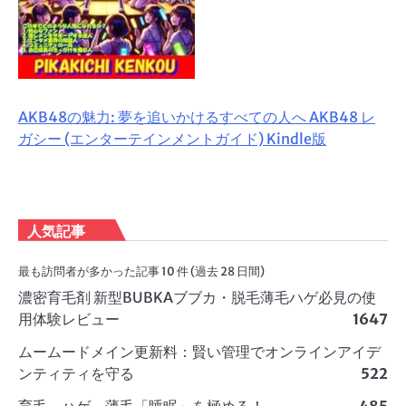
AKB48の魅力: 夢を追いかけるすべての人へ AKB48 レ
ガシー (エンターテインメントガイド) Kindle版
人気記事
最も訪問者が多かった記事 10 件 (過去 28 日間)
濃密育毛剤 新型BUBKAブブカ・脱毛薄毛ハゲ必見の使
用体験レビュー
1647
ムームードメイン更新料：賢い管理でオンラインアイデ
ンティティを守る
522
育毛、ハゲ、薄毛「睡眠」を極める！
485