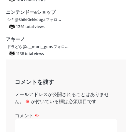
ー
ニンテンドーeショップ
シ
シキ@ShikiGekkouga フォロ…
ョ
1261 total views
ン
アキーノ
ドラどら@d_mori_gons フォロ…
1138 total views
コメントを残す
メールアドレスが公開されることはありませ
ん。
※
が付いている欄は必須項目です
コメント
※