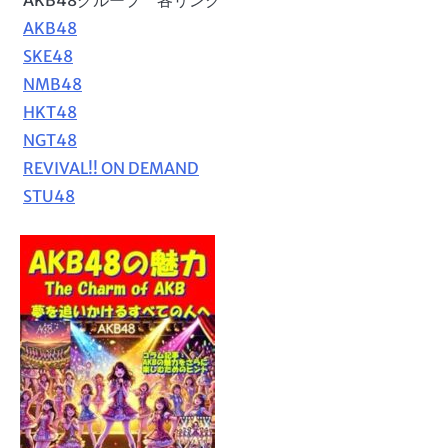
AKB48
SKE48
NMB48
HKT48
NGT48
REVIVAL!! ON DEMAND
STU48