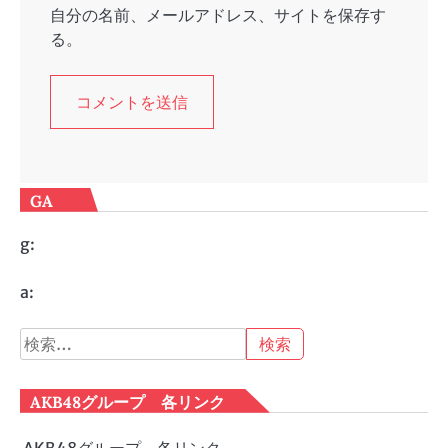
自分の名前、メールアドレス、サイトを保存す
る。
GA
g:
a:
検
索:
AKB48グループ 各リンク
AKB48グループ 各リンク