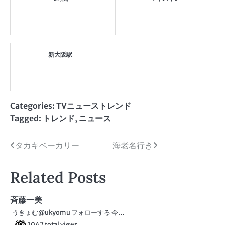
新大阪駅
Categories:
TVニューストレンド
Tagged:
トレンド
,
ニュース
投
タカキベーカリー
海老名行き
稿
Related Posts
ナ
ビ
斉藤一美
うきょむ@ukyomu フォローする 今…
ゲ
1047 total views