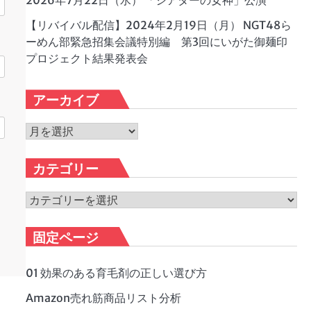
2026年7月22日（水） 「シアターの女神」公演
【リバイバル配信】2024年2月19日（月） NGT48ら
ーめん部緊急招集会議特別編 第3回にいがた御麺印
プロジェクト結果発表会
アーカイブ
ア
ー
カ
カテゴリー
イ
ブ
カ
テ
ゴ
固定ページ
リ
ー
01 効果のある育毛剤の正しい選び方
Amazon売れ筋商品リスト分析