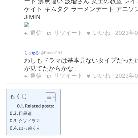
ート 解釈違い 波瑠さん 女王の教室 レ
ケイト キムタク ラーメンデート アニソンイン
JIMIN
返信
リツイート
いいね
2023年0
らっせるⁱ
@Rassel193
わしもドラマは基本見ないタイプだった
が見てたからかな。
返信
リツイート
いいね
2023年0
もくじ
Related posts:
目黒蓮
クソドラマ
出っ歯くん