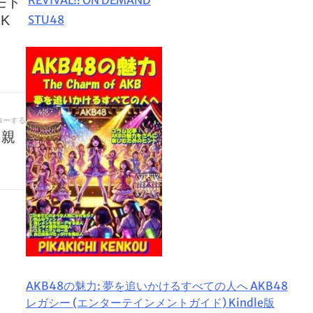
モト
STU48
K
ローする
。親
AKB48の魅力: 夢を追いかけるすべての人へ AKB48
レガシー (エンターテインメントガイド) Kindle版