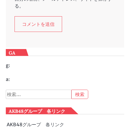
る。
GA
g:
a:
検
索:
AKB48グループ 各リンク
AKB48グループ 各リンク