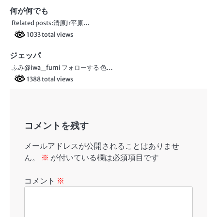
ー
何が何でも
シ
Related posts:清原Jr平原…
ョ
1033 total views
ン
ジェッパ
ふみ@iwa_fumi フォローする 色…
1388 total views
コメントを残す
メールアドレスが公開されることはありませ
ん。
※
が付いている欄は必須項目です
コメント
※