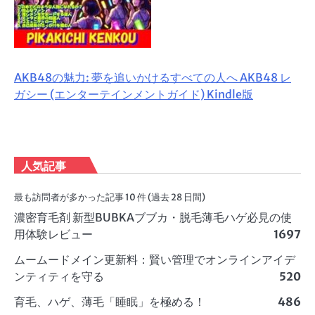
AKB48の魅力: 夢を追いかけるすべての人へ AKB48 レ
ガシー (エンターテインメントガイド) Kindle版
人気記事
最も訪問者が多かった記事 10 件 (過去 28 日間)
濃密育毛剤 新型BUBKAブブカ・脱毛薄毛ハゲ必見の使
用体験レビュー
1697
ムームードメイン更新料：賢い管理でオンラインアイデ
ンティティを守る
520
育毛、ハゲ、薄毛「睡眠」を極める！
486