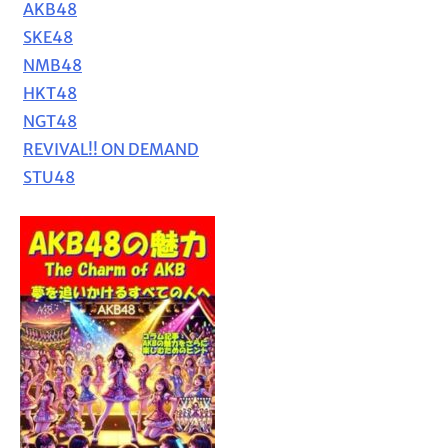
AKB48
SKE48
NMB48
HKT48
NGT48
REVIVAL!! ON DEMAND
STU48