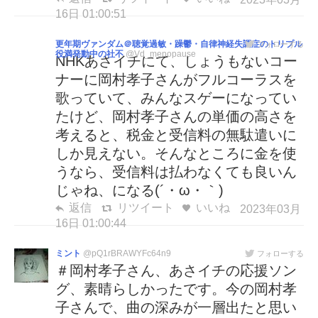
16日 01:00:51
更年期ヴァンダム＠聴覚過敏・躁鬱・自律神経失調症のトリプル
フォローする
役満発動中の社不
@Vd_menopause
NHKあさイチにて、しょうもないコー
ナーに岡村孝子さんがフルコーラスを
歌っていて、みんなスゲーになってい
たけど、岡村孝子さんの単価の高さを
考えると、税金と受信料の無駄遣いに
しか見えない。そんなところに金を使
うなら、受信料は払わなくても良いん
じゃね、になる(´・ω・｀)
返信
リツイート
いいね
2023年03月
16日 01:00:44
ミント
@pQ1rBRAWYFc64n9
フォローする
＃岡村孝子さん、あさイチの応援ソン
グ、素晴らしかったです。今の岡村孝
子さんで、曲の深みが一層出たと思い