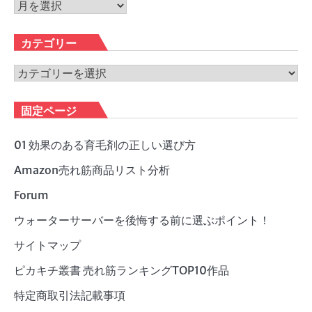
ア
ー
カ
カテゴリー
イ
ブ
カ
テ
ゴ
固定ページ
リ
ー
01 効果のある育毛剤の正しい選び方
Amazon売れ筋商品リスト分析
Forum
ウォーターサーバーを後悔する前に選ぶポイント！
サイトマップ
ピカキチ叢書 売れ筋ランキングTOP10作品
特定商取引法記載事項