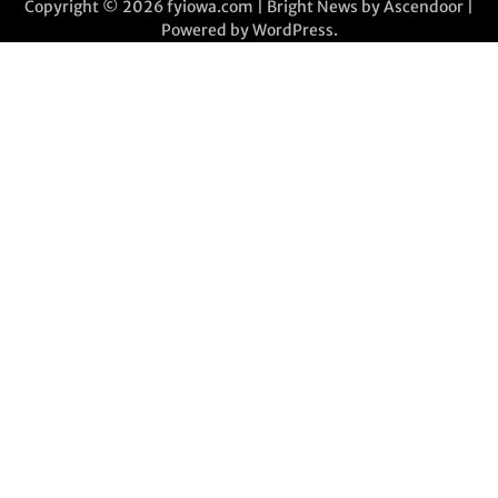
Copyright © 2026
fyiowa.com
| Bright News by
Ascendoor
|
Powered by
WordPress
.