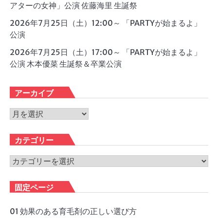
アターの女神」公演 佐藤海里 生誕祭
2026年7月25日（土）12:00～ 「PARTYが始まるよ」
公演
2026年7月25日（土）17:00～ 「PARTYが始まるよ」
公演 木本優菜 生誕祭＆卒業公演
アーカイブ
ア
ー
カ
カテゴリー
イ
ブ
カ
テ
ゴ
固定ページ
リ
ー
01 効果のある育毛剤の正しい選び方