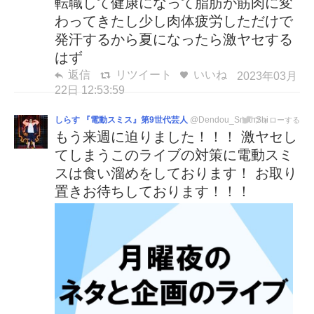
転職して健康になって脂肪が筋肉に変
わってきたし少し肉体疲労しただけで
発汗するから夏になったら激ヤセする
はず
返信
リツイート
いいね
2023年03月
22日 12:53:59
しらす 『電動スミス』第9世代芸人
@Dendou_SmithShi
フォローする
もう来週に迫りました！！！ 激ヤセし
てしまうこのライブの対策に電動スミ
スは食い溜めをしております！ お取り
置きお待ちしております！！！