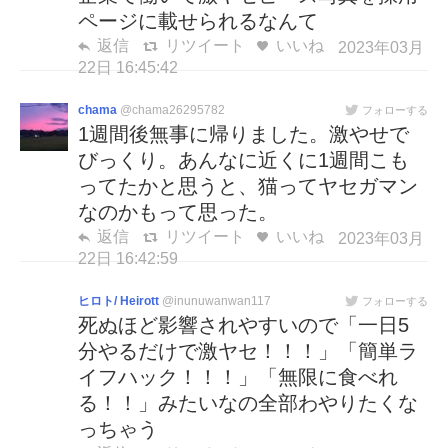
ページに載せられるなんて
返信
リツイート
いいね
2023年03月
22日 16:45:42
chama
@chama26295782
フォローする
1週間後無事に帰りました。激やせで
びっくり。あんなに近くに1週間こも
ってたかと思うと、猫ってヤセガマン
なのかもって思った。
返信
リツイート
いいね
2023年03月
22日 16:42:59
ヒロト/ Heirott
@inunuwanwan117
フォローする
死ぬほど影響されやすいので「一日5
分やるだけで激ヤセ！！！」「簡単ラ
イフハック！！！」「無限に食べれ
る！！」みたいなの全部わやりたくな
っちゃう