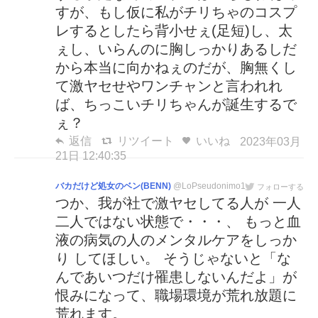
すが、もし仮に私がチリちゃのコスプ
レするとしたら背小せぇ(足短)し、太
ぇし、いらんのに胸しっかりあるしだ
から本当に向かねぇのだが、胸無くし
て激ヤセせやワンチャンと言われれ
ば、ちっこいチリちゃんが誕生するで
ぇ？
返信
リツイート
いいね
2023年03月
21日 12:40:35
バカだけど処女のベン(BENN)
@LoPseudonimo1
フォローする
つか、我が社で激ヤセしてる人が 一人
二人ではない状態で・・・、 もっと血
液の病気の人のメンタルケアをしっか
り してほしい。 そうじゃないと「な
んであいつだけ罹患しないんだよ」が
恨みになって、職場環境が荒れ放題に
荒れます。