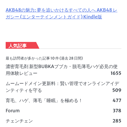
AKB48の魅力: 夢を追いかけるすべての人へ AKB48 レ
ガシー (エンターテインメントガイド) Kindle版
人気記事
最も訪問者が多かった記事 10 件 (過去 28 日間)
濃密育毛剤 新型BUBKAブブカ・脱毛薄毛ハゲ必見の使
用体験レビュー
1655
ムームードメイン更新料：賢い管理でオンラインアイデ
ンティティを守る
509
育毛、ハゲ、薄毛「睡眠」を極める！
477
Forum
378
チェンチェン
285