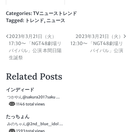
Categories:
TVニューストレンド
Tagged:
トレンド
,
ニュース
投
2023年3月21日（火）
2023年3月21日（火）
17:30〜 「NGT48劇場リ
12:30〜 「NGT48劇場リ
稿
バイバル」公演 本間日陽
バイバル」公演
ナ
生誕祭
ビ
Related Posts
ゲ
ー
インディード
つかやん@sakura2017saku …
シ
1146 total views
ョ
たっちょん
ン
みのちゃん@2nd_blue_idol …
1593 total views