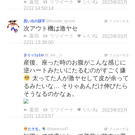
返信
リツイート
いいね
2023年03月
22日 14:50:14
思い出の誤字
@thunder_tycoon
フォローする
次アウト機は激ヤセ
返信
リツイート
いいね
2023年03月
22日 13:36:00
きり☺︎1y1m
@_kiri__ri
フォローする
産後、座った時のお腹がこんな感じに
逆ハートみたいにたるむのがすごく嫌
太ってた人が激ヤセして皮が余って
るみたいな… そりゃあんだけ伸びたら
そうなるのかなぁ。
返信
リツイート
いいね
2023年03月
22日 13:23:57
たそを。
@xpexcox47
フォローする